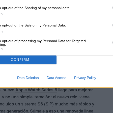
o opt-out of the Sharing of my personal data.
In
o opt-out of the Sale of my Personal Data.
In
to opt-out of processing my Personal Data for Targeted
ing.
In
CONFIRM
Data Deletion
Data Access
Privacy Policy
el nuevo
Apple Watch Series 6
llega para mejorar
y no una simple iteración: el nuevo reloj viene
incluido un sistema S6 (SiP) mucho más rápido y
ima generación. Súmale a eso una renovada línea