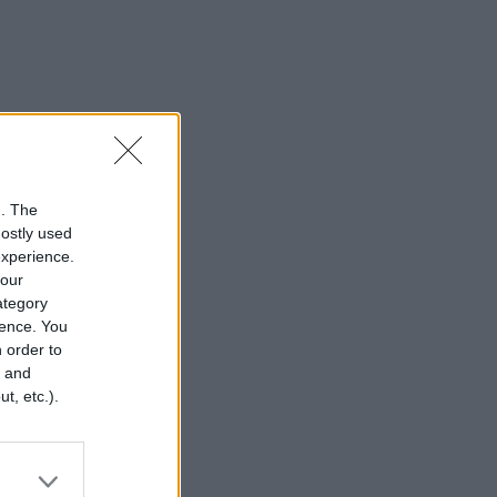
n. The
mostly used
experience.
your
category
rence. You
 order to
r and
t, etc.).