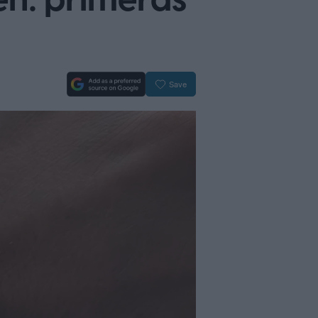
en: primeras
Save