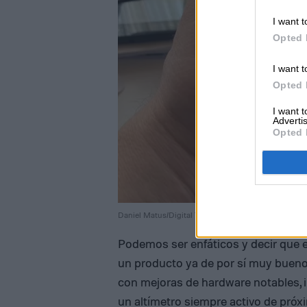
I want t
Opted 
I want t
Opted 
I want 
Advertis
Opted 
Daniel Matus/Digital Trends en Español
Podemos ser enfáticos y decir que 
un producto ya de por sí muy bueno, 
con mejoras de hardware notables, 
un altímetro siempre activo de próx