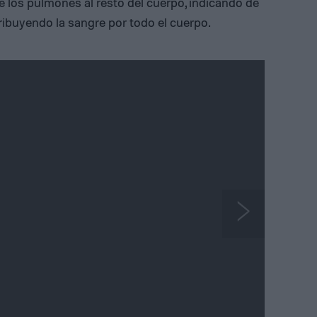
e los pulmones al resto del cuerpo, indicando de
ribuyendo la sangre por todo el cuerpo.
N
e
x
t