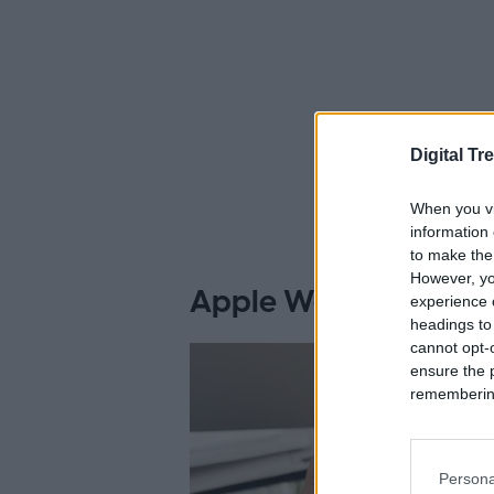
Digital Tr
When you vi
information 
to make the
However, yo
Apple Watch Series 6
experience o
headings to
cannot opt-o
ensure the 
remembering 
Persona