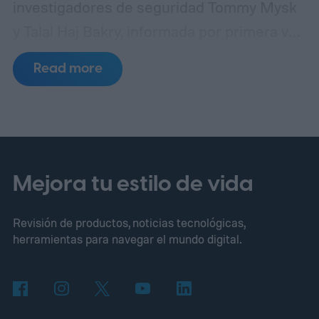
investigadores de seguridad Tommy Mysk
y Talal Haj Bakry, informada por primera vez
por 404 Media, revela que Private Relay no
Read more
oculta tu dirección IP tan bien como afirma
Apple.
¿Cómo ocurre realmente la fuga?
Mejora tu estilo de vida
Revisión de productos, noticias tecnológicas,
herramientas para navegar el mundo digital.