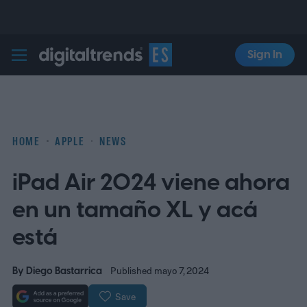
Sign In
Digital Trends Español
HOME
APPLE
NEWS
iPad Air 2024 viene ahora
en un tamaño XL y acá
está
By
Diego Bastarrica
Published mayo 7, 2024
Save