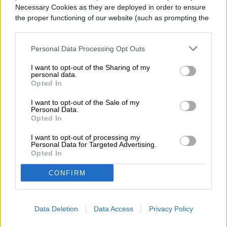
fallos en el Screen Sharing
Necessary Cookies as they are deployed in order to ensure
the proper functioning of our website (such as prompting the
de Mac
cookie banner and remembering your settings, to log into
your account, to redirect you when you log out, etc.).
Personal Data Processing Opt Outs
I want to opt-out of the Sharing of my
personal data.
Opted In
I want to opt-out of the Sale of my
Personal Data.
Opted In
I want to opt-out of processing my
Personal Data for Targeted Advertising.
Opted In
CONFIRM
Apple ha lanzado macOS Tahoe 26.6.1 para
Data Deletion
Data Access
Privacy Policy