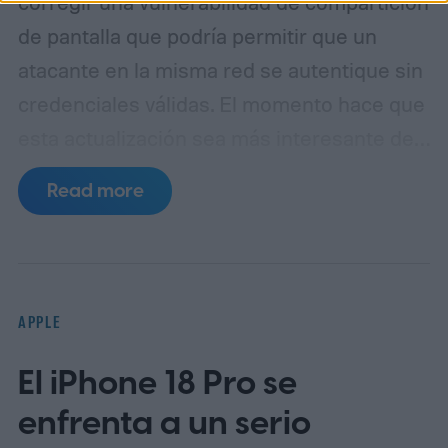
corregir una vulnerabilidad de compartición
de pantalla que podría permitir que un
atacante en la misma red se autentique sin
credenciales válidas.
El momento hace que
esta actualización sea más interesante de
lo que su pequeño número de versión
Read more
sugiere. Las notas de seguridad de Apple
para macOS 26.6, publicadas el 27 de julio,
ya enumeraban tres vulnerabilidades
distintas que afectan al Servidor de
APPLE
Pantalla Compartida.
El iPhone 18 Pro se
enfrenta a un serio