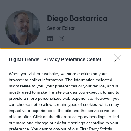
Diego Bastarrica
Senior Editor
Diego Bastarrica es Senior Editor y Head of
Digital Trends -
Privacy Preference Center
Content en Digital Trends en Español,
donde lidera la estrategia editorial, SEO…
When you visit our website, we store cookies on your
browser to collect information. The information collected
might relate to you, your preferences or your device, and is
mostly used to make the site work as you expect it to and to
provide a more personalized web experience. However, you
can choose not to allow certain types of cookies, which may
APPLE
impact your experience of the site and the services we are
able to offer. Click on the different category headings to find
Apple ha corregido tres
out more and change our default settings according to your
preference. You cannot opt-out of our First Party Strictly