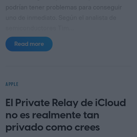
podrían tener problemas para conseguir
uno de inmediato. Según el analista de
semiconductores Tim
Culpan (vía 9to5Mac), la escasez de DRAM
Read more
está frenando la producción y podría dejar
a Apple con escasez de inventario tras el
lanzamiento.
Según se informa, TSMC
tiene 1.000 millones de dólares en fichas
APPLE
paradas
El Private Relay de iCloud
no es realmente tan
privado como crees