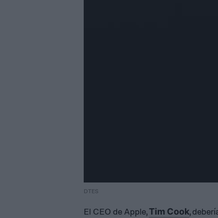
DTES
El CEO de Apple,
, deberí
Tim Cook