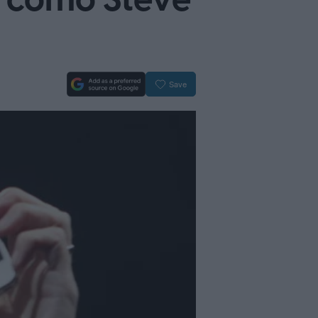
r como Steve
Save