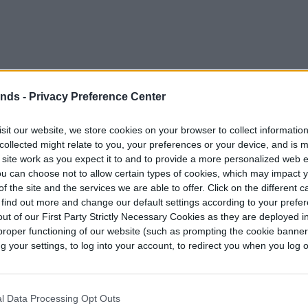
ends -
Privacy Preference Center
sit our website, we store cookies on your browser to collect informatio
collected might relate to you, your preferences or your device, and is 
 site work as you expect it to and to provide a more personalized web 
u can choose not to allow certain types of cookies, which may impact 
f the site and the services we are able to offer. Click on the different 
 find out more and change our default settings according to your prefe
ut of our First Party Strictly Necessary Cookies as they are deployed in
proper functioning of our website (such as prompting the cookie banne
nunció Apple Intelligence en la WWDC del año
your settings, to log into your account, to redirect you when you log ou
 no se podía completar según lo programado»,
un buen movimiento, sigue siendo comprensible
l Data Processing Opt Outs
ionistas».