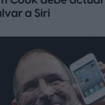
im Cook debe actua
lvar a Siri