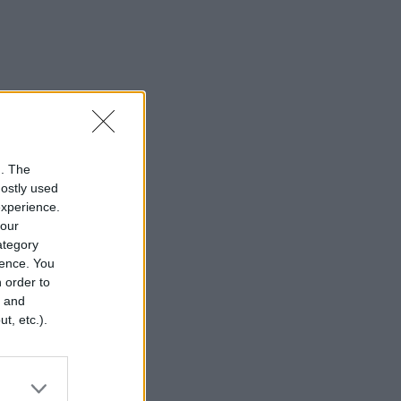
n. The
mostly used
experience.
your
category
rence. You
 order to
r and
t, etc.).