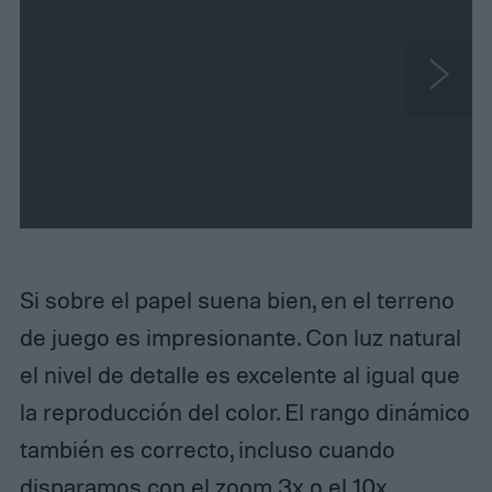
N
e
x
t
Si sobre el papel suena bien, en el terreno
de juego es impresionante. Con luz natural
el nivel de detalle es excelente al igual que
la reproducción del color. El rango dinámico
también es correcto, incluso cuando
disparamos con el zoom 3x o el 10x.