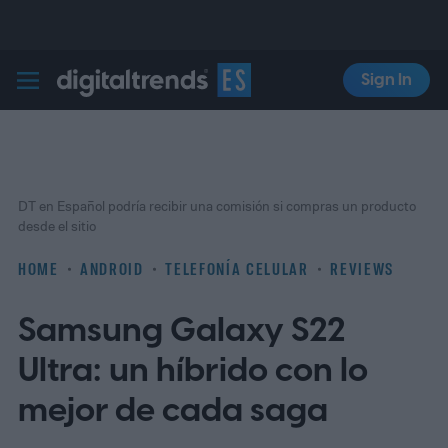
Sign In
Digital Trends Español
DT en Español podría recibir una comisión si compras un producto
desde el sitio
HOME
ANDROID
TELEFONÍA CELULAR
REVIEWS
Samsung Galaxy S22
Ultra: un híbrido con lo
mejor de cada saga