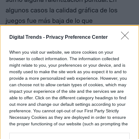
algunos casos la calidad gráfica de los
juegos fue más baja de lo que
esperábamos (incluso tardaban mucho en
Digital Trends -
Privacy Preference Center
cargar).
When you visit our website, we store cookies on your
En general, el teléfono funciona rápido,
browser to collect information. The information collected
might relate to you, your preferences or your device, and is
pero siento que le falta un boost de fluidez
mostly used to make the site work as you expect it to and to
provide a more personalized web experience. However, you
para igualarse en términos de autonomía
can choose not to allow certain types of cookies, which may
con otros dispositivos como el iPhone 13
impact your experience of the site and the services we are
able to offer. Click on the different category headings to find
Pro.
out more and change our default settings according to your
preference. You cannot opt-out of our First Party Strictly
Necessary Cookies as they are deployed in order to ensure
the proper functioning of our website (such as prompting the
cookie banner and remembering your settings, to log into
your account, to redirect you when you log out, etc.).