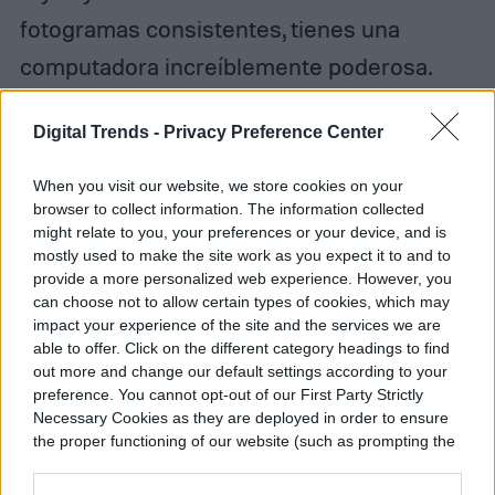
fotogramas consistentes, tienes una
computadora increíblemente poderosa.
Digital Trends -
Privacy Preference Center
BUY AT AMAZON
When you visit our website, we store cookies on your
browser to collect information. The information collected
Control
might relate to you, your preferences or your device, and is
mostly used to make the site work as you expect it to and to
provide a more personalized web experience. However, you
can choose not to allow certain types of cookies, which may
impact your experience of the site and the services we are
able to offer. Click on the different category headings to find
out more and change our default settings according to your
preference. You cannot opt-out of our First Party Strictly
Necessary Cookies as they are deployed in order to ensure
the proper functioning of our website (such as prompting the
cookie banner and remembering your settings, to log into
your account, to redirect you when you log out, etc.).