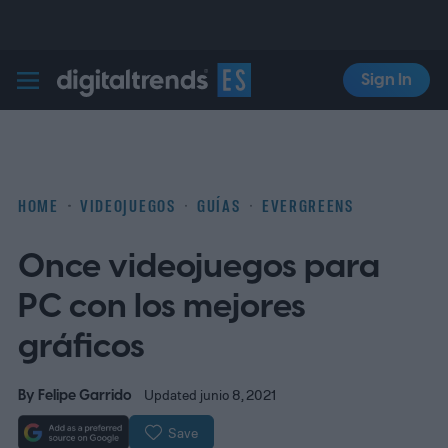
Sign In
Digital Trends Español
HOME
VIDEOJUEGOS
GUÍAS
EVERGREENS
Once videojuegos para
PC con los mejores
gráficos
By
Felipe Garrido
Updated junio 8, 2021
Save