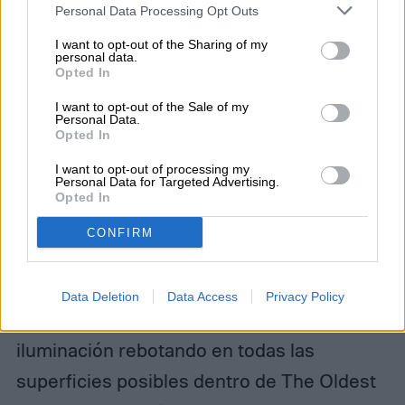
Personal Data Processing Opt Outs
I want to opt-out of the Sharing of my
personal data.
Opted In
Imagen utilizada con permiso del titular de los derechos de autor
I want to opt-out of the Sale of my
Personal Data.
Desde
Max Payne
hasta
Quantum Break,
el
Opted In
estudio finlandés Remedy Entertainment
I want to opt-out of processing my
Personal Data for Targeted Advertising.
siempre ha llevado los gráficos
Opted In
envolventes más allá, y su último
CONFIRM
lanzamiento,
Control
, no es diferente. Es un
escaparate perfecto de cómo el trazado de
Data Deletion
Data Access
Privacy Policy
rayos puede elevar un entorno, con la
iluminación rebotando en todas las
superficies posibles dentro de The Oldest