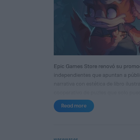
Epic Games Store renovó su promo
independientes que apuntan a públi
narrativa con estética de libro ilus
cooperativo de puzles que solo pue
Ambos títulos pueden reclamarse sin
Read more
añadidos a la biblioteca, permanece
decida descargarlos más adelante.
desarrollado por Hiding Spot y publi
pequeño pueblo aparentemente tran
VIDEOJUEGOS