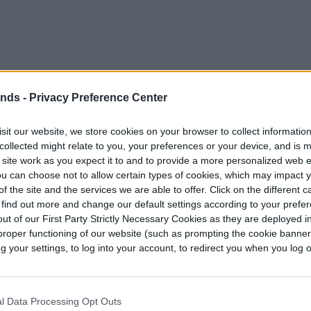
fue anunciado oficialmente durante la
ntendo en el 2017, mucho antes de lo esperado.
ends -
Privacy Preference Center
ncluye todos los modos de juegos anteriores y
sit our website, we store cookies on your browser to collect informatio
collected might relate to you, your preferences or your device, and is 
 otras versiones del juego. Esto incluye
 site work as you expect it to and to provide a more personalized web 
 Dropshot y modos de rotación adicionales.
u can choose not to allow certain types of cookies, which may impact 
erentes consolas, jugar entre sí, pero no
f the site and the services we are able to offer. Click on the different 
 find out more and change our default settings according to your prefe
ut of our First Party Strictly Necessary Cookies as they are deployed in
proper functioning of our website (such as prompting the cookie banne
nen del diseño de
Nintendo Switch
. El mayor
your settings, to log into your account, to redirect you when you log ou
ocket League en cualquier lugar. Los usuarios
de consola, sin estar atados a su sala de estar.
 inalámbrico local, permite a los propietarios del
l Data Processing Opt Outs