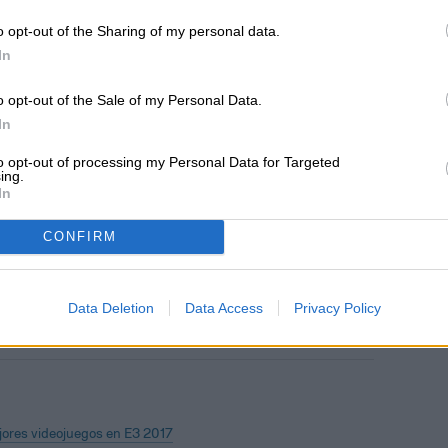
 y cuando estén cerca.
o opt-out of the Sharing of my personal data.
In
consolas de Nintendo Switch durante la
ignifica que los jugadores tendrán mucho
o opt-out of the Sale of my Personal Data.
os durante las vacaciones. Se espera tener una
In
s próximos meses.
to opt-out of processing my Personal Data for Targeted
ing.
In
CONFIRM
tributor
Data Deletion
Data Access
Privacy Policy
ores videojuegos en E3 2017