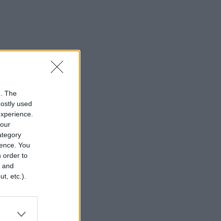
n. The
mostly used
experience.
your
category
rence. You
 order to
r and
t, etc.).