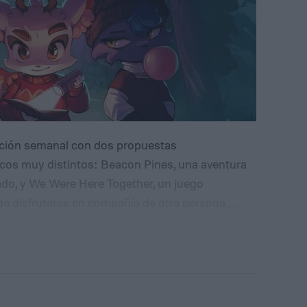
ción semanal con dos propuestas
cos muy distintos: Beacon Pines, una aventura
trado, y We Were Here Together, un juego
de disfrutarse en compañía de otra persona.
 costo hasta el jueves 13 de agosto y, una vez
rán disponibles para siempre, aunque el usuario
La primera alternativa es Beacon Pines,
cado por Fellow Traveller. El juego presenta un
quilo, aunque bajo su superficie se esconden