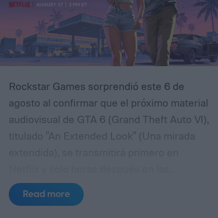
una antigua tragedia. El protagonista es
Luka, un joven que regresa a distintos
momentos de la historia para intentar
comprender qué sucedió realmente y
evitar que los hechos más oscuros vuelvan
Rockstar Games sorprendió este 6 de
a repetirse.
agosto al confirmar que el próximo material
audiovisual de GTA 6 (Grand Theft Auto VI),
titulado "An Extended Look" (Una mirada
extendida), se transmitirá primero en
Netflix y solo horas después en las
plataformas habituales del estudio. La
Read more
presentación, que muchos fanáticos ya