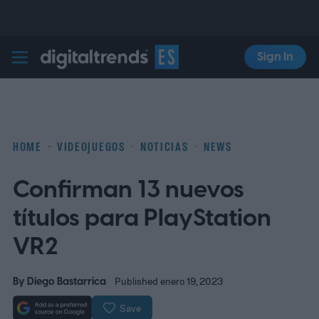
Sign In
Digital Trends Español
HOME
VIDEOJUEGOS
NOTICIAS
NEWS
Confirman 13 nuevos
títulos para PlayStation
VR2
By
Diego Bastarrica
Published enero 19, 2023
Save