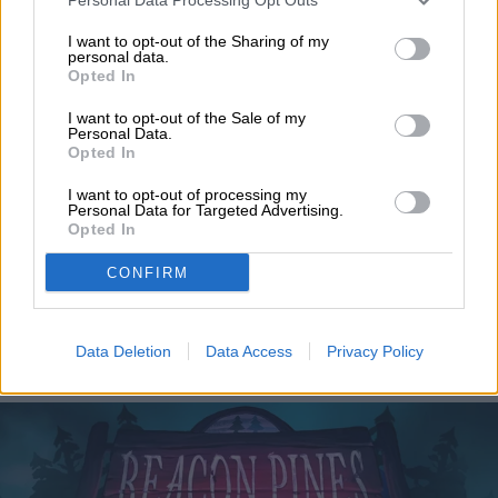
Topics
I want to opt-out of the Sharing of my
personal data.
Noticias
Homepage
Opted In
I want to opt-out of the Sale of my
Personal Data.
Opted In
VIDEOJUEGOS
I want to opt-out of processing my
Personal Data for Targeted Advertising.
Opted In
Dos nuevos juegos gratis
CONFIRM
en la Epic Games Store
hasta el 13 de agosto
Data Deletion
Data Access
Privacy Policy