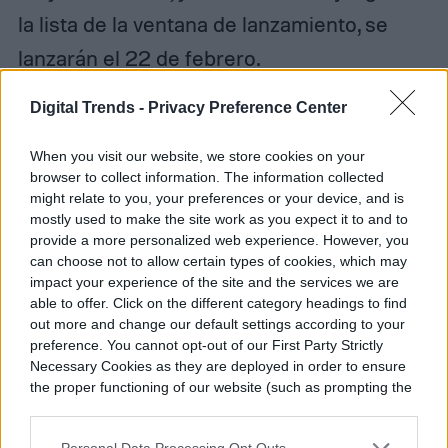
la lista de la ventana de lanzamiento, se
lanzarán el 22 de febrero.
Digital Trends -
Privacy Preference Center
When you visit our website, we store cookies on your
Diego Bastarrica
browser to collect information. The information collected
might relate to you, your preferences or your device, and is
Senior Editor
mostly used to make the site work as you expect it to and to
provide a more personalized web experience. However, you
can choose not to allow certain types of cookies, which may
impact your experience of the site and the services we are
Diego Bastarrica es Senior Editor y Head of
able to offer. Click on the different category headings to find
out more and change our default settings according to your
Content en Digital Trends en Español,
preference. You cannot opt-out of our First Party Strictly
donde lidera la estrategia editorial, SEO…
Necessary Cookies as they are deployed in order to ensure
the proper functioning of our website (such as prompting the
cookie banner and remembering your settings, to log into
your account, to redirect you when you log out, etc.).
Personal Data Processing Opt Outs