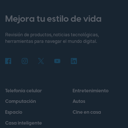
consola más reciente para mejorar su
famoso Overworld cuadrado. Los actuales
Mejora tu estilo de vida
propietarios de Nintendo Switch también
Revisión de productos, noticias tecnológicas,
recibirán una vía de actualización digital,
herramientas para navegar el mundo digital.
aunque Mojang afirma que los precios y
otros detalles llegarán más adelante.
Estos
bloques han estado apareciendo en los
tutoriales de iluminación
Telefonía celular
Entretenimiento
Computación
Autos
Espacio
Cine en casa
Casa inteligente