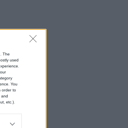
n. The
mostly used
experience.
your
category
rence. You
 order to
r and
t, etc.).