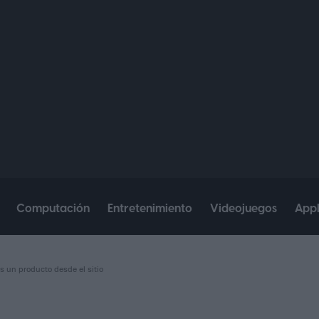
Computación
Entretenimiento
Videojuegos
App
s un producto desde el sitio