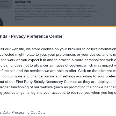
ends -
Privacy Preference Center
sit our website, we store cookies on your browser to collect informatio
collected might relate to you, your preferences or your device, and is 
 site work as you expect it to and to provide a more personalized web 
u can choose not to allow certain types of cookies, which may impact 
f the site and the services we are able to offer. Click on the different 
 find out more and change our default settings according to your prefe
ut of our First Party Strictly Necessary Cookies as they are deployed in
proper functioning of our website (such as prompting the cookie banne
your settings, to log into your account, to redirect you when you log ou
el hardware en sí es indudablemente premium. La
 8 pulgadas a 120Hz, una batería de 80Wh,
l Data Processing Opt Outs