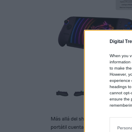
Digital Tr
When you vi
information 
to make the
However, yo
experience o
headings to
cannot opt-o
ensure the 
remembering 
Más allá del shock de la pegatina, 
portátil cuenta con una pantalla de
Persona