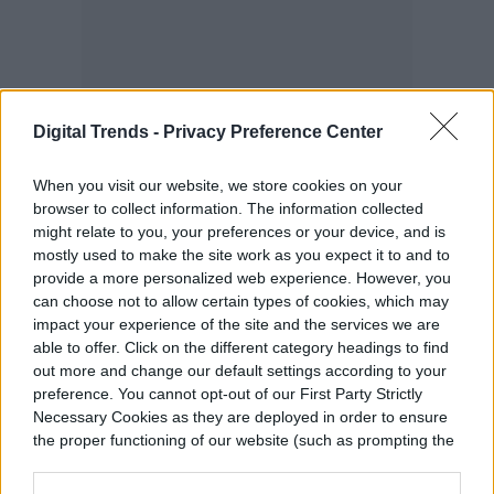
Digital Trends -
Privacy Preference Center
When you visit our website, we store cookies on your
Uno de los errores más comunes es
browser to collect information. The information collected
might relate to you, your preferences or your device, and is
construir demasiado. Ya que la tormenta te
mostly used to make the site work as you expect it to and to
provide a more personalized web experience. However, you
estará pisando los talones constantemente,
can choose not to allow certain types of cookies, which may
no desperdicies recursos al comienzo de la
impact your experience of the site and the services we are
able to offer. Click on the different category headings to find
partida. Es mejor esperar y construir
out more and change our default settings according to your
preference. You cannot opt-out of our First Party Strictly
cuando sea absolutamente necesario. De
Necessary Cookies as they are deployed in order to ensure
otro modo, tendrás que exponerte para ir a
the proper functioning of our website (such as prompting the
cookie banner and remembering your settings, to log into
recolectar más materiales en el fragor de la
your account, to redirect you when you log out, etc.).