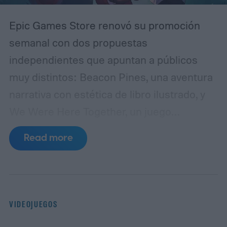
Epic Games Store renovó su promoción
semanal con dos propuestas
independientes que apuntan a públicos
muy distintos: Beacon Pines, una aventura
narrativa con estética de libro ilustrado, y
We Were Here Together, un juego
cooperativo de puzles que solo puede
Read more
disfrutarse en compañía de otra persona.
Ambos títulos pueden reclamarse sin costo
hasta el jueves 13 de agosto y, una vez
añadidos a la biblioteca, permanecerán
VIDEOJUEGOS
disponibles para siempre, aunque el