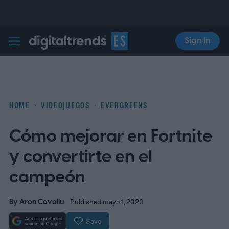
Sign In
Digital Trends Español
HOME
VIDEOJUEGOS
EVERGREENS
Cómo mejorar en Fortnite
y convertirte en el
campeón
By
Aron Covaliu
Published mayo 1, 2020
Save