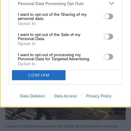
Personal Data Processing Opt Outs
batalla.
I want to opt-out of the Sharing of my
personal data.
Opted In
Practica tu puntería con las
mejores armas
I want to opt-out of the Sale of my
Personal Data.
Opted In
I want to opt-out of processing my
Personal Data for Targeted Advertising.
Opted In
CONFIRM
Data Deletion
Data Access
Privacy Policy
Imagen utilizada con permiso del titular de los derechos de autor