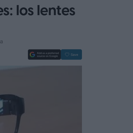
: los lentes
ca
Save