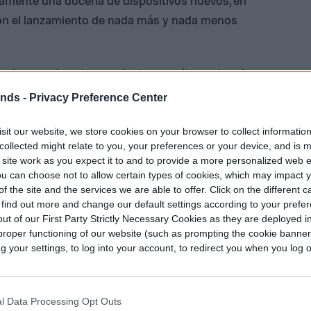
damente una docena de dispositivos nuevos, en
con el lanzamiento de nada más y nada menos
 algunos de estos productos resaltan entre el
llos son los lentes con Alexa, llamados
Echo
ends -
Privacy Preference Center
sit our website, we store cookies on your browser to collect informatio
collected might relate to you, your preferences or your device, and is 
 site work as you expect it to and to provide a more personalized web 
u can choose not to allow certain types of cookies, which may impact 
f the site and the services we are able to offer. Click on the different 
 find out more and change our default settings according to your prefe
ut of our First Party Strictly Necessary Cookies as they are deployed in
proper functioning of our website (such as prompting the cookie banne
your settings, to log into your account, to redirect you when you log ou
l Data Processing Opt Outs