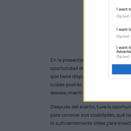
I want t
Opted 
I want t
Opted 
I want 
Advertis
Opted 
En la presentación oficial aseguraro
oportunidad de escuchar música o tu
que tiene dispuestos en sus patas, 
cuáles podrás darle comandos espe
desees, mientras caminas, haces eje
Después del evento, tuve la oportuni
para conocer sus cualidades, qué tan
lo suficientemente útiles para inverti