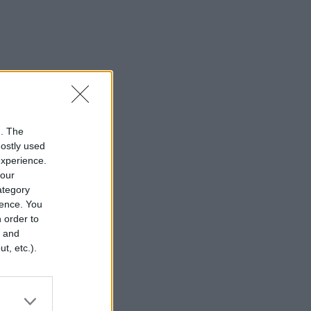
n. The
mostly used
experience.
your
category
rence. You
 order to
r and
t, etc.).