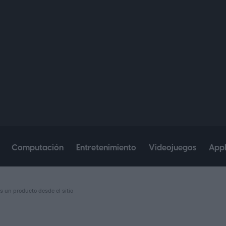
Computación
Entretenimiento
Videojuegos
App
s un producto desde el sitio