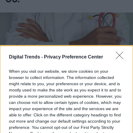
Digital Trends -
Privacy Preference Center
When you visit our website, we store cookies on your
browser to collect information. The information collected
might relate to you, your preferences or your device, and is
mostly used to make the site work as you expect it to and to
provide a more personalized web experience. However, you
can choose not to allow certain types of cookies, which may
La salud de tu familia es lo primero, pero en
impact your experience of the site and the services we are
Estados Unidos muchos portales médicos
able to offer. Click on the different category headings to find
out more and change our default settings according to your
siguen hablando solo en inglés, lo que
preference. You cannot opt-out of our First Party Strictly