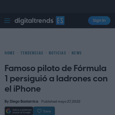
Sign In
Digital Trends Español
HOME
TENDENCIAS
NOTICIAS
NEWS
Famoso piloto de Fórmula
1 persiguió a ladrones con
el iPhone
By
Diego Bastarrica
Published mayo 27, 2022
Save