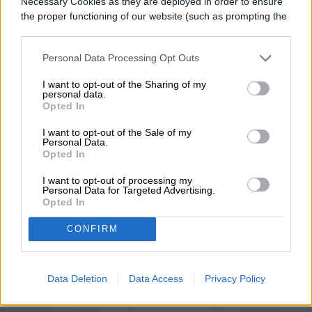
complica el día a día de padres y abuelos
Necessary Cookies as they are deployed in order to ensure
the proper functioning of our website (such as prompting the
hispanohablantes. En esta guía práctica
cookie banner and remembering your settings, to log into
your account, to redirect you when you log out, etc.).
aprenderás paso a paso cómo poner en
Personal Data Processing Opt Outs
español MyChart (el portal de pacientes
I want to opt-out of the Sharing of my
Read more
personal data.
basado en Epic), así como apps populares
Opted In
de telemedicina, para que toda la familia
I want to opt-out of the Sale of my
Personal Data.
entienda las indicaciones, citas y recetas
Opted In
en su idioma.
La brecha lingüística en la
TENDENCIAS
I want to opt-out of processing my
telesalud
Personal Data for Targeted Advertising.
Opted In
Asimov tenía razón sobre
CONFIRM
las leyes de la robótica a
propósito de la IA
Data Deletion
Data Access
Privacy Policy