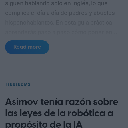
siguen hablando solo en inglés, lo que
complica el día a día de padres y abuelos
hispanohablantes. En esta guía práctica
aprenderás paso a paso cómo poner en
español MyChart (el portal de pacientes
Read more
basado en Epic), así como apps populares
de telemedicina, para que toda la familia
entienda las indicaciones, citas y recetas
en su idioma.
La brecha lingüística en la
TENDENCIAS
telesalud
Asimov tenía razón sobre
las leyes de la robótica a
propósito de la IA