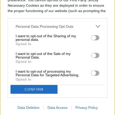
preference. You cannot opt-out of our First Party Strictly
señalo la Casa Blanca. «Informática para
Necessary Cookies as they are deployed in order to ensure
the proper functioning of our website (such as prompting the
todos ayudará a hacer de esto una realidad
cookie banner and remembering your settings, to log into
y asegurará que cada estudiante tenga
your account, to redirect you when you log out, etc.).
Personal Data Processing Opt Outs
acceso a la Informática en los salones de
I want to opt-out of the Sharing of my
clases y a todos los niveles”.
personal data.
Opted In
I want to opt-out of the Sale of my
Personal Data.
Opted In
Nagidmy Márquez
I want to opt-out of processing my
Personal Data for Targeted Advertising.
Former Digital Trends Contributor
Opted In
CONFIRM
Nagidmy es comunicadora e
Data Deletion
Data Access
Privacy Policy
internacionalista apasionada de las redes