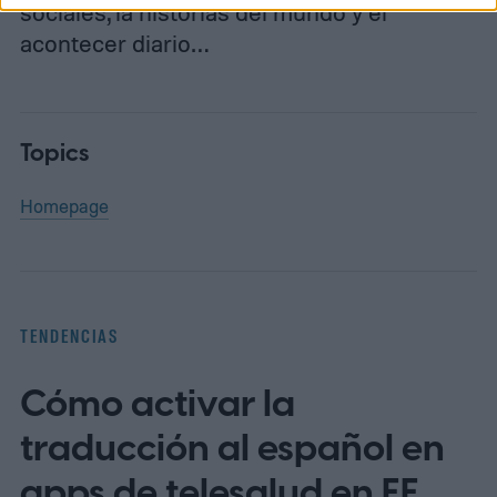
sociales, la historias del mundo y el
acontecer diario…
Topics
Homepage
TENDENCIAS
Cómo activar la
traducción al español en
apps de telesalud en EE.