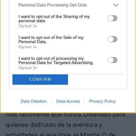
Personal Data Processing Opt Outs
I want to opt-out of the Sharing of my
personal data.
Opted In
I want to opt-out of the Sale of my
Personal Data.
Opted In
I want to opt-out of processing my
Personal Data for Targeted Advertising.
Opted In
Imagen utilizada con permiso del titular de los derechos de autor
CONFIRM
El nuevo dron Mantis Q de Yuneec, viene
con una interesante característica que
Data Deletion
Data Access
Privacy Policy
permite que el usuario controle el aparato
más fácilmente que nunca. Diseñado para
quienes disfrutan de la aventura y
actividades al aire libre, el
Mantis Q de