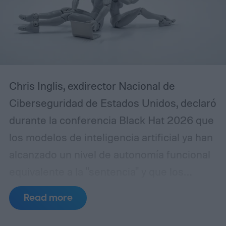
Chris Inglis, exdirector Nacional de
Ciberseguridad de Estados Unidos, declaró
durante la conferencia Black Hat 2026 que
los modelos de inteligencia artificial ya han
alcanzado un nivel de autonomía funcional
equivalente a la "sentencia" y que los
desarrolladores deben adoptar
Read more
urgentemente las tres leyes de la robótica
formuladas por Isaac Asimov en 1942 para