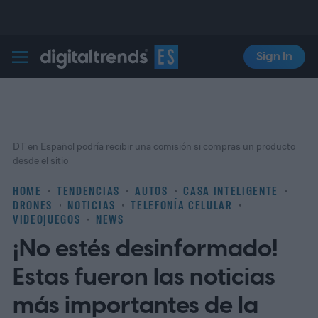
Sign In
Digital Trends Español
DT en Español podría recibir una comisión si compras un producto
desde el sitio
HOME
TENDENCIAS
AUTOS
CASA INTELIGENTE
DRONES
NOTICIAS
TELEFONÍA CELULAR
VIDEOJUEGOS
NEWS
¡No estés desinformado!
Estas fueron las noticias
más importantes de la