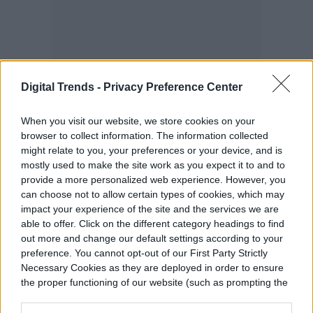
Digital Trends -
Privacy Preference Center
When you visit our website, we store cookies on your
browser to collect information. The information collected
might relate to you, your preferences or your device, and is
mostly used to make the site work as you expect it to and to
provide a more personalized web experience. However, you
Nuevo dron puede ser
can choose not to allow certain types of cookies, which may
impact your experience of the site and the services we are
controlado con una sonrisa
able to offer. Click on the different category headings to find
out more and change our default settings according to your
preference. You cannot opt-out of our First Party Strictly
Necessary Cookies as they are deployed in order to ensure
the proper functioning of our website (such as prompting the
cookie banner and remembering your settings, to log into
your account, to redirect you when you log out, etc.).