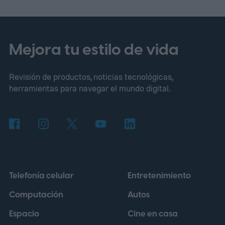
masiva— escondían entre sus circuitos
cantidades sorprendentes de oro, cobre y
otros metales preciosos.
La fórmula era
Mejora tu estilo de vida
tentadora: bastaba con arrancar una
Revisión de productos, noticias tecnológicas,
cámara, desarmarla y revender el metal
herramientas para navegar el mundo digital.
para ganar cientos de dólares. Nadie
comprobó de dónde salía ese dato, pero la
idea tenía un brillo irresistible.
Telefonía celular
Entretenimiento
Computación
Autos
Espacio
Cine en casa