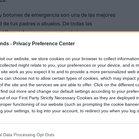
 y botones de emergencia son una de las mejores
d de tus padres o abuelos. De todas las
 el
Buy at Amazon
, ya que también suma a sus
stadísticas vitales y posee una interfaz de fácil
ends -
Privacy Preference Center
si su precio es prohibitivo, una alternativa más
sit our website, we store cookies on your browser to collect informatio
collected might relate to you, your preferences or your device, and is 
 site work as you expect it to and to provide a more personalized web 
BUY AT WALMART
u can choose not to allow certain types of cookies, which may impact 
f the site and the services we are able to offer. Click on the different 
 find out more and change our default settings according to your prefe
ut of our First Party Strictly Necessary Cookies as they are deployed in
proper functioning of our website (such as prompting the cookie banne
your settings, to log into your account, to redirect you when you log ou
l Data Processing Opt Outs