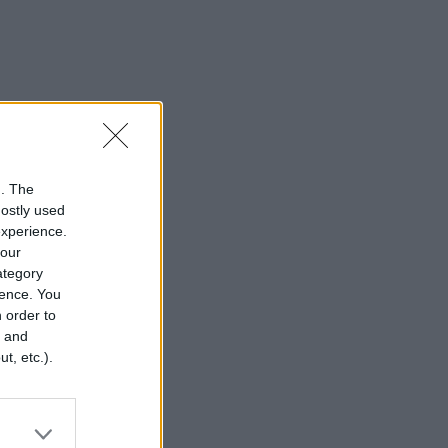
n. The
mostly used
experience.
your
category
rence. You
 order to
r and
t, etc.).