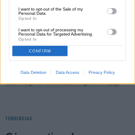
I want to opt-out of the Sale of my
Milenka Peña es periodista, escritora,
Personal Data.
Opted In
productora y conductora de radio y
televisión, nominada a los Premios Emmy
I want to opt-out of processing my
Personal Data for Targeted Advertising.
por…
Opted In
CONFIRM
Topics
Data Deletion
Data Access
Privacy Policy
Casa inteligente
Noticias
Casa inteligente
Homepage
TENDENCIAS