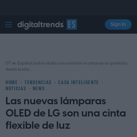
Sign In
Digital Trends Español
DT en Español podría recibir una comisión si compras un producto
desde el sitio
HOME
TENDENCIAS
CASA INTELIGENTE
NOTICIAS
NEWS
Las nuevas lámparas
OLED de LG son una cinta
flexible de luz