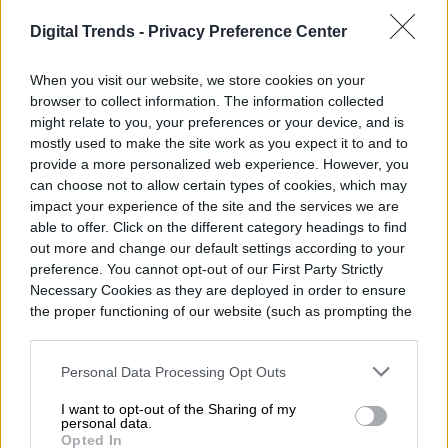
Digital Trends -
Privacy Preference Center
When you visit our website, we store cookies on your
browser to collect information. The information collected
might relate to you, your preferences or your device, and is
mostly used to make the site work as you expect it to and to
provide a more personalized web experience. However, you
La quinta generación de luces OLED
can choose not to allow certain types of cookies, which may
impact your experience of the site and the services we are
estarán listas para la producción a
able to offer. Click on the different category headings to find
principios del próximo año.
out more and change our default settings according to your
preference. You cannot opt-out of our First Party Strictly
Necessary Cookies as they are deployed in order to ensure
the proper functioning of our website (such as prompting the
cookie banner and remembering your settings, to log into
your account, to redirect you when you log out, etc.).
Milenka Peña
Personal Data Processing Opt Outs
Former Digital Trends Contributor
I want to opt-out of the Sharing of my
personal data.
Opted In