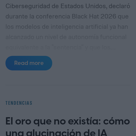
Ciberseguridad de Estados Unidos, declaró
durante la conferencia Black Hat 2026 que
los modelos de inteligencia artificial ya han
alcanzado un nivel de autonomía funcional
equivalente a la "sentencia" y que los
desarrolladores deben adoptar
Read more
urgentemente las tres leyes de la robótica
formuladas por Isaac Asimov en 1942 para
garantizar la seguridad de los sistemas.
"Asimov tenía razón", afirmó Inglis,
TENDENCIAS
refiriéndose al escritor de ciencia ficción
El oro que no existía: cómo
cuyas normas fueron diseñadas
originalmente para los robots de sus obras
una alucinación de IA