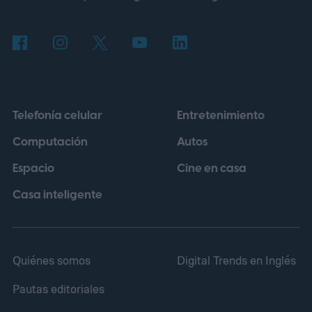
para ganar cientos de dólares. Nadie
comprobó de dónde salía ese dato, pero la
idea tenía un brillo irresistible.
Telefonía celular
Entretenimiento
Computación
Autos
Espacio
Cine en casa
Casa inteligente
Quiénes somos
Digital Trends en Inglés
Pautas editoriales