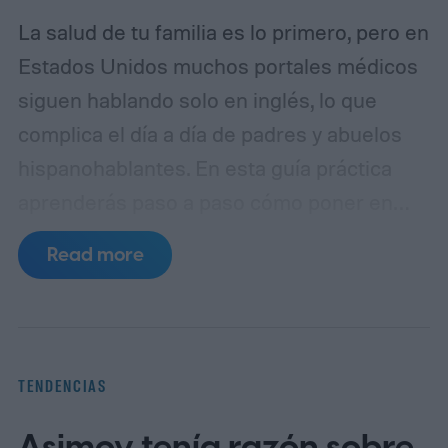
La salud de tu familia es lo primero, pero en
Estados Unidos muchos portales médicos
siguen hablando solo en inglés, lo que
complica el día a día de padres y abuelos
hispanohablantes. En esta guía práctica
aprenderás paso a paso cómo poner en
español MyChart (el portal de pacientes
Read more
basado en Epic), así como apps populares
de telemedicina, para que toda la familia
entienda las indicaciones, citas y recetas
en su idioma.
La brecha lingüística en la
TENDENCIAS
telesalud
Asimov tenía razón sobre