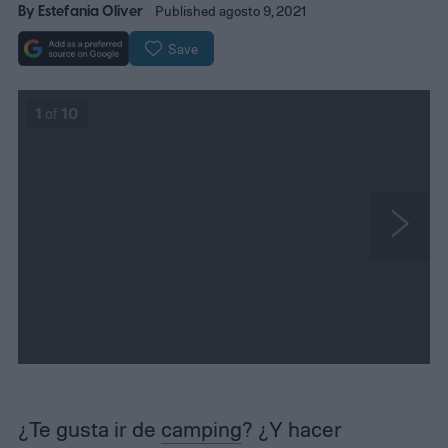
By
Estefania Oliver
Published agosto 9, 2021
Save
1
of
10
N
e
x
t
¿Te gusta ir de
camping
? ¿Y hacer