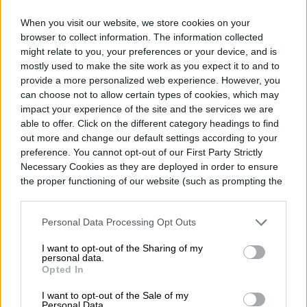
cuesta $ 29 dólares, y que ofrece acceso a
When you visit our website, we store cookies on your
browser to collect information. The information collected
«a los mapas topográficos detallados,
might relate to you, your preferences or your device, and is
estadísticas de viaje, seguimiento de
mostly used to make the site work as you expect it to and to
provide a more personalized web experience. However, you
localización automatizada y uso compartido
can choose not to allow certain types of cookies, which may
de contactos de confianza y
impact your experience of the site and the services we are
able to offer. Click on the different category headings to find
confirmaciones de envíos a grupos”. La
out more and change our default settings according to your
preference. You cannot opt-out of our First Party Strictly
suscripción cuesta $ 10 dólares durante el
Necessary Cookies as they are deployed in order to ensure
primer año.
the proper functioning of our website (such as prompting the
cookie banner and remembering your settings, to log into
your account, to redirect you when you log out, etc.).
El GoTenna Mesh se vende por pares y
Personal Data Processing Opt Outs
cuesta $ 179 dólares cada uno, pero ya
I want to opt-out of the Sharing of my
personal data.
puedes hacer una pre-reserva por $ 129
Opted In
dólares. Los dispositivos se empezará a
I want to opt-out of the Sale of my
Personal Data.