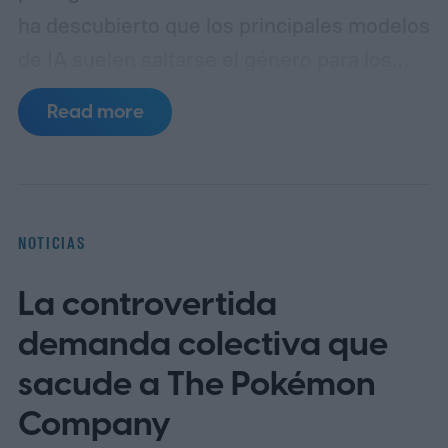
ha descubierto que los principales modelos
de IA suelen saltarse el género para los
personajes animales, pero cuando no lo
Read more
hacen, el protagonista casi siempre es
masculino.
Las protagonistas femeninas
representaron solo el 2 por ciento de los
resultados
NOTICIAS
La controvertida
demanda colectiva que
sacude a The Pokémon
Company