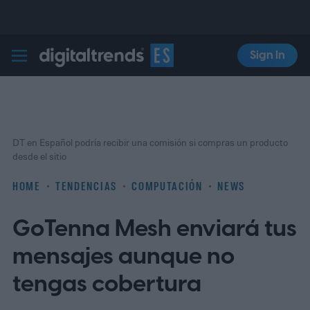
Sign In
Digital Trends Español
DT en Español podría recibir una comisión si compras un producto
desde el sitio
HOME
TENDENCIAS
COMPUTACIÓN
NEWS
GoTenna Mesh enviará tus
mensajes aunque no
tengas cobertura