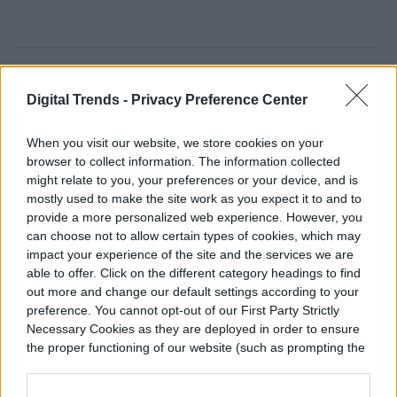
Diego Bastarrica
Digital Trends -
Privacy Preference Center
Senior Editor
When you visit our website, we store cookies on your
browser to collect information. The information collected
might relate to you, your preferences or your device, and is
mostly used to make the site work as you expect it to and to
Diego Bastarrica es Senior Editor y Head of
provide a more personalized web experience. However, you
Content en Digital Trends en Español,
can choose not to allow certain types of cookies, which may
donde lidera la estrategia editorial, SEO…
impact your experience of the site and the services we are
able to offer. Click on the different category headings to find
out more and change our default settings according to your
preference. You cannot opt-out of our First Party Strictly
Necessary Cookies as they are deployed in order to ensure
Topics
the proper functioning of our website (such as prompting the
cookie banner and remembering your settings, to log into
your account, to redirect you when you log out, etc.).
Noticias
Homepage