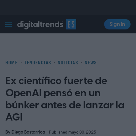
Sign In
Digital Trends Español
HOME
TENDENCIAS
NOTICIAS
NEWS
Ex científico fuerte de
OpenAI pensó en un
búnker antes de lanzar la
AGI
By
Diego Bastarrica
Published mayo 30, 2025