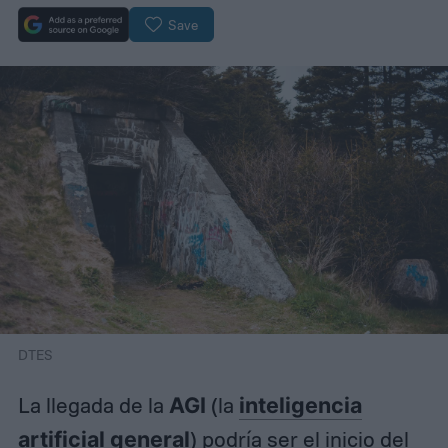
Save
DTES
La llegada de la
AGI
(la
inteligencia
artificial general
) podría ser el inicio del