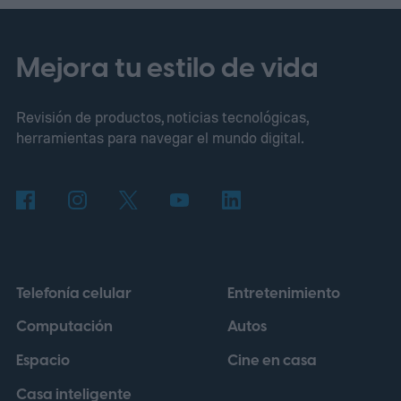
cantidades sorprendentes de oro, cobre y
otros metales preciosos.
La fórmula era
Mejora tu estilo de vida
tentadora: bastaba con arrancar una
Revisión de productos, noticias tecnológicas,
cámara, desarmarla y revender el metal
herramientas para navegar el mundo digital.
para ganar cientos de dólares. Nadie
comprobó de dónde salía ese dato, pero la
idea tenía un brillo irresistible.
Telefonía celular
Entretenimiento
Computación
Autos
Espacio
Cine en casa
Casa inteligente