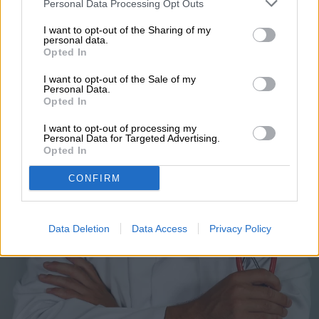
Personal Data Processing Opt Outs
I want to opt-out of the Sharing of my
personal data.
Opted In
TENDENCIAS
I want to opt-out of the Sale of my
Personal Data.
Opted In
Cómo activar la
I want to opt-out of processing my
traducción al español en
Personal Data for Targeted Advertising.
Opted In
apps de telesalud en EE.
CONFIRM
UU.
Data Deletion
Data Access
Privacy Policy