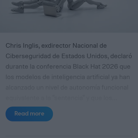
Chris Inglis, exdirector Nacional de
Ciberseguridad de Estados Unidos, declaró
durante la conferencia Black Hat 2026 que
los modelos de inteligencia artificial ya han
alcanzado un nivel de autonomía funcional
equivalente a la "sentencia" y que los
desarrolladores deben adoptar
Read more
urgentemente las tres leyes de la robótica
formuladas por Isaac Asimov en 1942 para