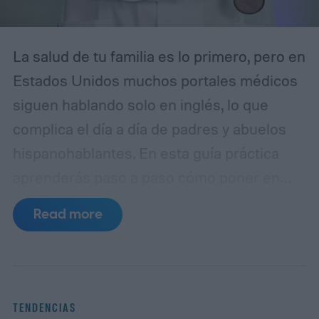
La salud de tu familia es lo primero, pero en
Estados Unidos muchos portales médicos
siguen hablando solo en inglés, lo que
complica el día a día de padres y abuelos
hispanohablantes. En esta guía práctica
aprenderás paso a paso cómo poner en
español MyChart (el portal de pacientes
Read more
basado en Epic), así como apps populares
de telemedicina, para que toda la familia
entienda las indicaciones, citas y recetas
en su idioma.
La brecha lingüística en la
TENDENCIAS