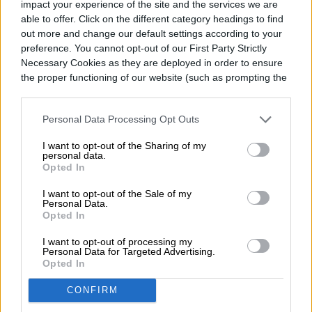
La Secretaría de Estado de Digitalización e
impact your experience of the site and the services we are
able to offer. Click on the different category headings to find
Inteligencia Artificial de España también
out more and change our default settings according to your
preference. You cannot opt-out of our First Party Strictly
prepara un chatbot que atenderá consultas
Necessary Cookies as they are deployed in order to ensure
sobre el coronavirus a través de una web o
the proper functioning of our website (such as prompting the
cookie banner and remembering your settings, to log into
aplicaciones de mensajería instantánea,
your account, to redirect you when you log out, etc.).
Personal Data Processing Opt Outs
pero todavía se encuentra en desarrollo.
I want to opt-out of the Sharing of my
personal data.
*Actualizada el 3 de abril de 2020 con
Opted In
detalles del gobierno español
I want to opt-out of the Sale of my
Personal Data.
Opted In
I want to opt-out of processing my
Personal Data for Targeted Advertising.
Digital Trends
Opted In
Español
CONFIRM
Former Digital Trends Contributor