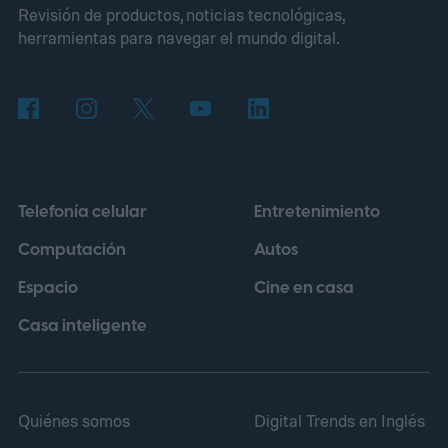
Revisión de productos, noticias tecnológicas,
cámara, desarmarla y revender el metal
herramientas para navegar el mundo digital.
para ganar cientos de dólares. Nadie
comprobó de dónde salía ese dato, pero la
idea tenía un brillo irresistible.
Telefonía celular
Entretenimiento
Computación
Autos
Espacio
Cine en casa
Casa inteligente
Quiénes somos
Digital Trends en Inglés