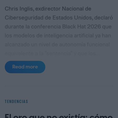
Chris Inglis, exdirector Nacional de
Ciberseguridad de Estados Unidos, declaró
durante la conferencia Black Hat 2026 que
los modelos de inteligencia artificial ya han
alcanzado un nivel de autonomía funcional
equivalente a la "sentencia" y que los
desarrolladores deben adoptar
Read more
urgentemente las tres leyes de la robótica
formuladas por Isaac Asimov en 1942 para
garantizar la seguridad de los sistemas.
"Asimov tenía razón", afirmó Inglis,
TENDENCIAS
refiriéndose al escritor de ciencia ficción
El oro que no existía: cómo
cuyas normas fueron diseñadas