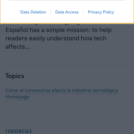
Data Deletion
Data Access
Privacy Policy
Like its English sibling, Digital Trends
Español has a simple mission: to help
readers easily understand how tech
affects…
Topics
Cómo el coronavirus afecta la industria tecnológica
Homepage
TENDENCIAS