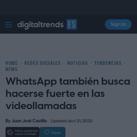
Sign In
Digital Trends Español
HOME
REDES SOCIALES
NOTICIAS
TENDENCIAS
NEWS
WhatsApp también busca
hacerse fuerte en las
videollamadas
By
Juan José Castillo
Updated abril 21, 2020
Save