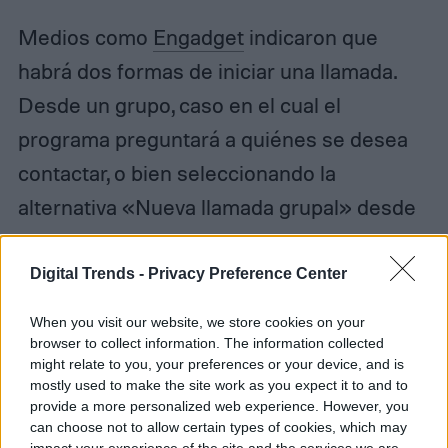
Medios como
Engadget
indicaron que
habrá dos formas de iniciar una llamada.
Desde un grupo, caso en el cual el
programa preguntará a quiénes se desea
contactar, o bien seleccionando la
alternativa «Nueva llamada grupal» desde
la pestaña correspondiente, para luego
seleccionar a los contactos deseados.
Digital Trends -
Privacy Preference Center
When you visit our website, we store cookies on your
«Sin embargo, independiente de la manera
browser to collect information. The information collected
en que lo hagas, no podrás incluir personas
might relate to you, your preferences or your device, and is
mostly used to make the site work as you expect it to and to
si aún no están guardadas en la lista de
provide a more personalized web experience. However, you
can choose not to allow certain types of cookies, which may
contactos de tu teléfono», advirtió la misma