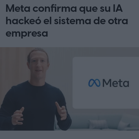
Meta confirma que su IA
la nueva etiqueta de IA?
hackeó el sistema de otra
empresa