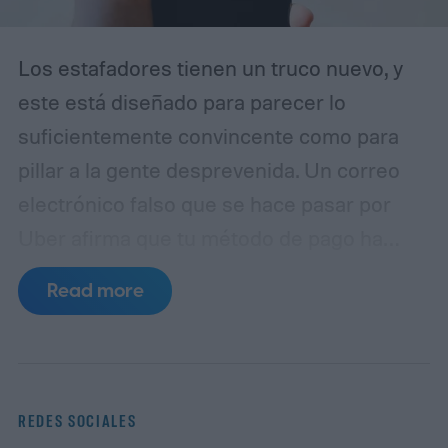
Los estafadores tienen un truco nuevo, y
este está diseñado para parecer lo
suficientemente convincente como para
pillar a la gente desprevenida. Un correo
electrónico falso que se hace pasar por
Uber afirma que tu método de pago ha
caducado y te insta a actualizar tus datos
Read more
de facturación inmediatamente. A simple
vista, parece una notificación rutinaria de
cuenta. En realidad, es un intento de
phishing diseñado para robar tu
REDES SOCIALES
información de pago, según un informe