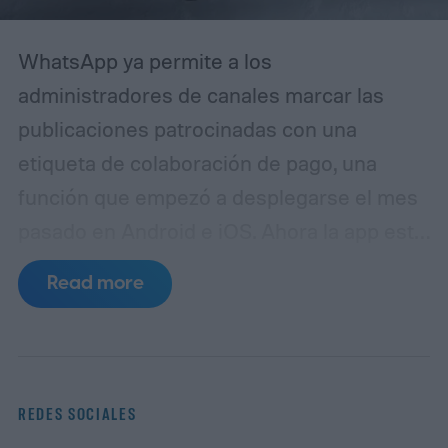
WhatsApp ya permite a los
administradores de canales marcar las
publicaciones patrocinadas con una
etiqueta de colaboración de pago, una
función que empezó a desplegarse el mes
pasado en Android e iOS. Ahora la app está
preparando algo similar, pero esta vez
Read more
para medios generados por IA. La idea es
mantener a los seguidores informados
cuando una foto o vídeo no se ha capturado
con una cámara, sino que se ha creado con
REDES SOCIALES
una herramienta de IA.
¿Cómo funcionará