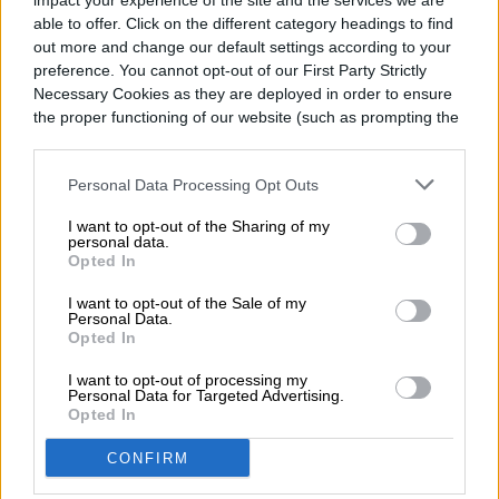
impact your experience of the site and the services we are
fuente.
able to offer. Click on the different category headings to find
out more and change our default settings according to your
preference. You cannot opt-out of our First Party Strictly
Como sea, la alternativa que
Necessary Cookies as they are deployed in order to ensure
the proper functioning of our website (such as prompting the
abre WhatsApp parece más familiar que
cookie banner and remembering your settings, to log into
programar reuniones y compartir códigos
your account, to redirect you when you log out, etc.).
Personal Data Processing Opt Outs
de reuniones. La opción de ocho
I want to opt-out of the Sharing of my
participantes todavía está en su versión
personal data.
Opted In
beta, recordó Engadget, pero parece haber
I want to opt-out of the Sale of my
intención de lanzarla ampliamente. Por lo
Personal Data.
Opted In
mismo, la sugerencia es siempre mantener
I want to opt-out of processing my
la aplicación actualizada.
Personal Data for Targeted Advertising.
Opted In
CONFIRM