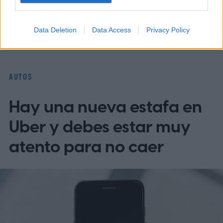
Noticias
Homepage
Data Deletion
Data Access
Privacy Policy
AUTOS
Hay una nueva estafa en
Uber y debes estar muy
atento para no caer