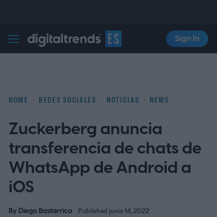
Sign In
Digital Trends Español
HOME
REDES SOCIALES
NOTICIAS
NEWS
Zuckerberg anuncia
transferencia de chats de
WhatsApp de Android a
iOS
By
Diego Bastarrica
Published junio 14, 2022