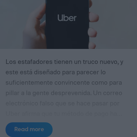
Los estafadores tienen un truco nuevo, y
este está diseñado para parecer lo
suficientemente convincente como para
pillar a la gente desprevenida. Un correo
electrónico falso que se hace pasar por
Uber afirma que tu método de pago ha
caducado y te insta a actualizar tus datos
Read more
de facturación inmediatamente. A simple