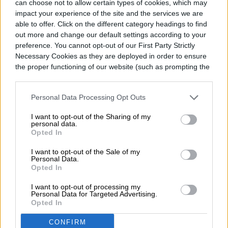
copias de seguridad cifradas en WhatsApp
can choose not to allow certain types of cookies, which may
impact your experience of the site and the services we are
para Android.
able to offer. Click on the different category headings to find
out more and change our default settings according to your
preference. You cannot opt-out of our First Party Strictly
Necessary Cookies as they are deployed in order to ensure
the proper functioning of our website (such as prompting the
Diego Bastarrica
cookie banner and remembering your settings, to log into
your account, to redirect you when you log out, etc.).
Senior Editor
Personal Data Processing Opt Outs
I want to opt-out of the Sharing of my
personal data.
Opted In
Diego Bastarrica es Senior Editor y Head of
I want to opt-out of the Sale of my
Content en Digital Trends en Español,
Personal Data.
Opted In
donde lidera la estrategia editorial, SEO…
I want to opt-out of processing my
Personal Data for Targeted Advertising.
Opted In
Topics
CONFIRM