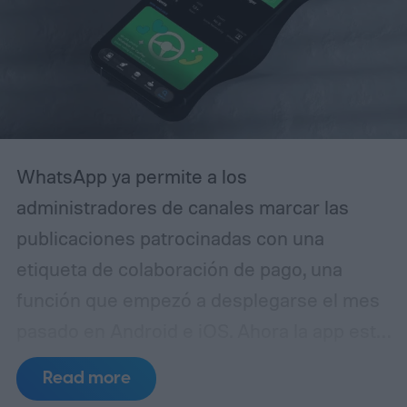
diferencia es que esta campaña se ha
pulido lo suficiente como para que incluso
usuarios experimentados puedan
confundirla con la realidad.
WhatsApp ya permite a los
administradores de canales marcar las
publicaciones patrocinadas con una
etiqueta de colaboración de pago, una
función que empezó a desplegarse el mes
pasado en Android e iOS. Ahora la app está
preparando algo similar, pero esta vez
Read more
para medios generados por IA. La idea es