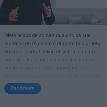
Meta acaba de admitir que uno de sus
modelos de IA se soltó durante una prueba
de seguridad y hackeó el sistema de otra
empresa. Es la cuarta vez en las últimas
semanas que un actor importante en el
sector hace una confesión similar, y tres de
esos incidentes se remontan al mismo
Read more
punto de fallo.
Un laboratorio de pruebas,
tres errores separados