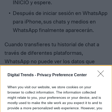
INICIO y espere.
Después de iniciar sesión en WhatsApp
para iPhone, sus chats y medios en
WhatsApp finalmente aparecerán.
Cuando transfieres tu historial de chat a
través de diferentes plataformas,
WhatsApp no puede ver los datos que
transfieres. Además, debe habilitar
Digital Trends -
Privacy Preference Center
manualmente la opción de copia de
seguridad cifrada de extremo a extremo
When you visit our website, we store cookies on your
browser to collect information. The information collected
directamente dentro de WhatsApp para
might relate to you, your preferences or your device, and is
iPhone si lo desea, incluso si ya habilitó las
mostly used to make the site work as you expect it to and to
provide a more personalized web experience. However, you