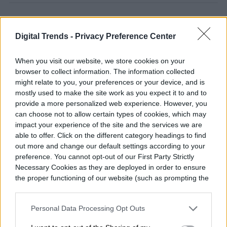
AUTOS
Digital Trends -
Privacy Preference Center
Hay una nueva estafa en
When you visit our website, we store cookies on your
browser to collect information. The information collected
Uber y debes estar muy
might relate to you, your preferences or your device, and is
mostly used to make the site work as you expect it to and to
atento para no caer
provide a more personalized web experience. However, you
can choose not to allow certain types of cookies, which may
impact your experience of the site and the services we are
able to offer. Click on the different category headings to find
out more and change our default settings according to your
preference. You cannot opt-out of our First Party Strictly
Necessary Cookies as they are deployed in order to ensure
the proper functioning of our website (such as prompting the
cookie banner and remembering your settings, to log into
your account, to redirect you when you log out, etc.).
Personal Data Processing Opt Outs