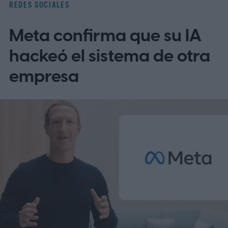
REDES SOCIALES
una herramienta de IA.
¿Cómo funcionará
Meta confirma que su IA
la nueva etiqueta de IA?
hackeó el sistema de otra
empresa