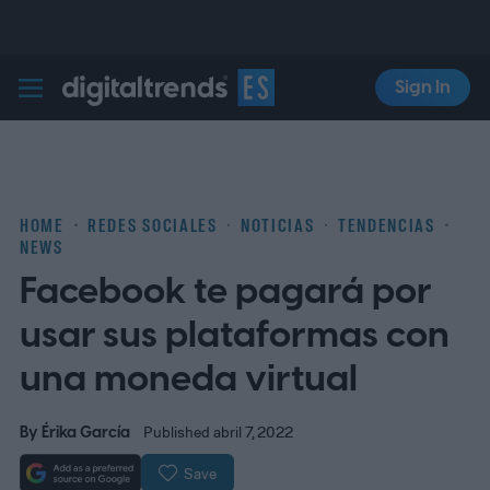
Sign In
Digital Trends Español
HOME
REDES SOCIALES
NOTICIAS
TENDENCIAS
NEWS
Facebook te pagará por
usar sus plataformas con
una moneda virtual
By
Érika García
Published abril 7, 2022
Save