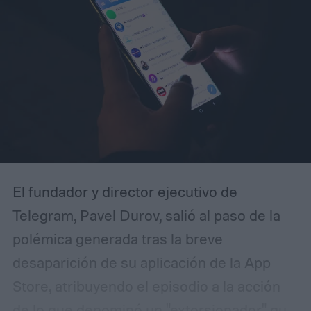
detalle casi irónico: la computadora frente
a la que parecía “trabajar” estaba apagada.
Desde entonces, la fotografía se volvió
símbolo de humor sobre oficina,
productividad aparente y nostalgia
noventera.
El fundador y director ejecutivo de
Telegram, Pavel Durov, salió al paso de la
polémica generada tras la breve
desaparición de su aplicación de la App
Store, atribuyendo el episodio a la acción
de lo que denominó un "extorsionador" que