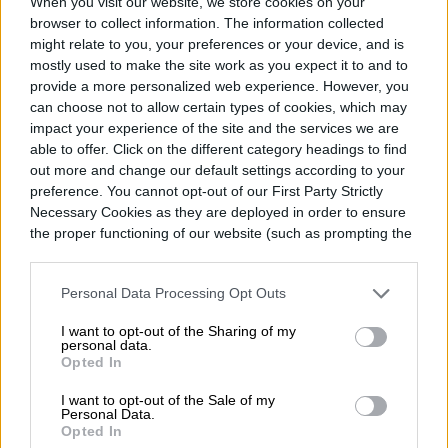
When you visit our website, we store cookies on your
browser to collect information. The information collected
might relate to you, your preferences or your device, and is
mostly used to make the site work as you expect it to and to
provide a more personalized web experience. However, you
can choose not to allow certain types of cookies, which may
impact your experience of the site and the services we are
able to offer. Click on the different category headings to find
out more and change our default settings according to your
preference. You cannot opt-out of our First Party Strictly
Necessary Cookies as they are deployed in order to ensure
the proper functioning of our website (such as prompting the
cookie banner and remembering your settings, to log into
your account, to redirect you when you log out, etc.).
Shakira volvió a convertir una imagen
Personal Data Processing Opt Outs
clásica en tema de conversación global. La
I want to opt-out of the Sharing of my
personal data.
cantante colombiana recreó en Instagram
Opted In
la célebre fotografía de 1997 en la que
I want to opt-out of the Sale of my
Personal Data.
aparece sentada frente a una computadora,
Opted In