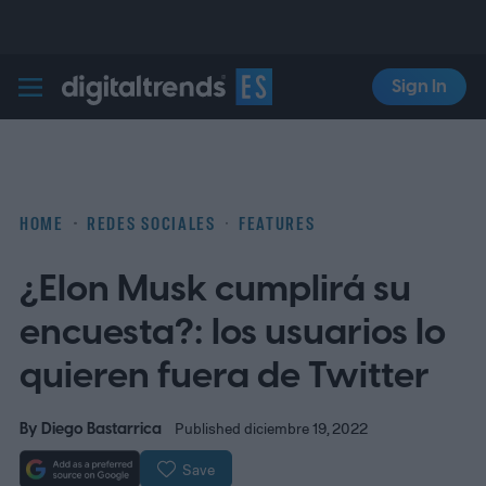
Sign In
Digital Trends Español
HOME
REDES SOCIALES
FEATURES
¿Elon Musk cumplirá su
encuesta?: los usuarios lo
quieren fuera de Twitter
By
Diego Bastarrica
Published diciembre 19, 2022
Save