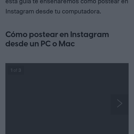
esta guía te enseñaremos cómo postear en
Instagram desde tu computadora.
Cómo postear en Instagram
desde un PC o Mac
1
of
3
N
e
x