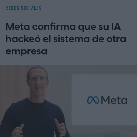
con una cámara, sino que se ha creado con
REDES SOCIALES
una herramienta de IA.
¿Cómo funcionará
Meta confirma que su IA
la nueva etiqueta de IA?
hackeó el sistema de otra
empresa