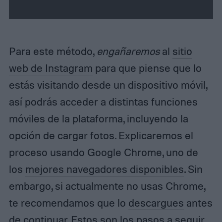
t
Para este método,
engañaremos
al
sitio
web de Instagram
para que piense que lo
estás visitando desde un dispositivo móvil,
así podrás acceder a distintas funciones
móviles de la plataforma, incluyendo la
opción de cargar fotos. Explicaremos el
proceso usando Google Chrome, uno de
los
mejores navegadores disponibles
. Sin
embargo, si actualmente no usas Chrome,
te recomendamos que lo
descargues
antes
de continuar. Estos son los pasos a seguir.