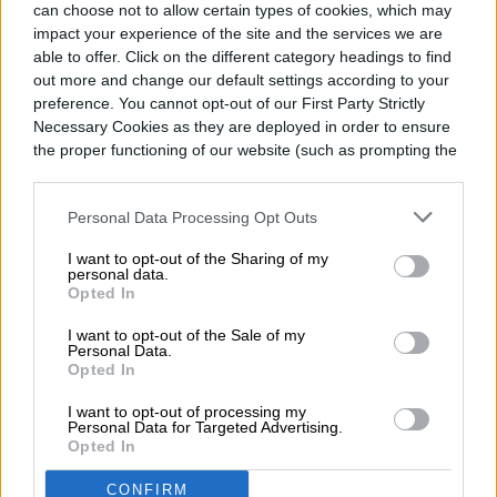
can choose not to allow certain types of cookies, which may
impact your experience of the site and the services we are
A diferencia de los usuarios de Windows y
able to offer. Click on the different category headings to find
MacOS, que pueden seguir la solución
out more and change our default settings according to your
preference. You cannot opt-out of our First Party Strictly
anterior para cargar fotos en
Instagram
Necessary Cookies as they are deployed in order to ensure
the proper functioning of our website (such as prompting the
desde una PC, los usuarios de Chrome OS
cookie banner and remembering your settings, to log into
y Chromebook simplemente tienen que
your account, to redirect you when you log out, etc.).
Personal Data Processing Opt Outs
descargar la
aplicación de Android
desde la
I want to opt-out of the Sharing of my
tienda de
Google Play
y utilizarla tal como
personal data.
Opted In
si estuvieran en un celular. Si te interesa
I want to opt-out of the Sale of my
saber más sobre las Chromebook, puedes
Personal Data.
Opted In
revisar nuestro
artículo
en donde
I want to opt-out of processing my
detallamos todo lo que tiene para ofrecer.
Personal Data for Targeted Advertising.
Opted In
CONFIRM