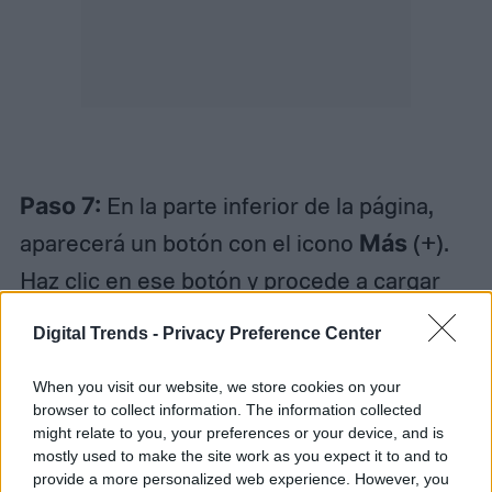
Paso 7:
En la parte inferior de la página,
aparecerá un botón con el icono
Más
(+).
Haz clic en ese botón y procede a cargar
tus fotos en Instagram de la misma manera
Digital Trends -
Privacy Preference Center
en que lo harías en un dispositivo móvil.
When you visit our website, we store cookies on your
browser to collect information. The information collected
Cómo postear en Instagram
might relate to you, your preferences or your device, and is
mostly used to make the site work as you expect it to and to
desde una Chromebook
provide a more personalized web experience. However, you