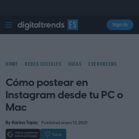
Sign In
Digital Trends Español
HOME
REDES SOCIALES
GUÍAS
EVERGREENS
Cómo postear en
Instagram desde tu PC o
Mac
By
Karina Tapia
Published enero 13, 2021
Save