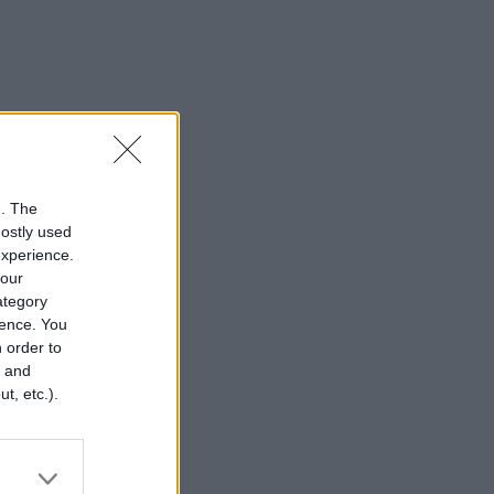
n. The
mostly used
experience.
your
category
rence. You
 order to
r and
t, etc.).