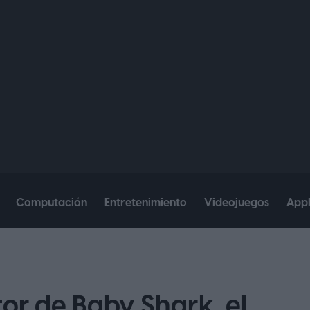
Computación
Entretenimiento
Videojuegos
App
tor de Baby Shark, el