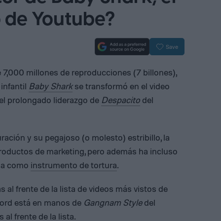
o de Youtube?
Save
7,000 millones de reproducciones (7 billones),
infantil
Baby Shark
se transformó en el video
el prolongado liderazgo de
Despacito
del
ción y su pegajoso (o molesto) estribillo, la
productos de marketing, pero además ha incluso
ada como
instrumento de tortura
.
 al frente de la lista de videos más vistos de
cord está en manos de
Gangnam Style
del
l frente de la lista.