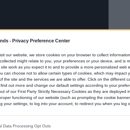
ends -
Privacy Preference Center
sit our website, we store cookies on your browser to collect informatio
Official | PINKFONG Songs for Children
collected might relate to you, your preferences or your device, and is 
 no es propiedad de Pinkfong. Por lo mismo, uno
 site work as you expect it to and to provide a more personalized web 
u can choose not to allow certain types of cookies, which may impact 
rondado a este éxito musical es quién es su
f the site and the services we are able to offer. Click on the different 
 find out more and change our default settings according to your prefe
ut of our First Party Strictly Necessary Cookies as they are deployed in
s de
Baby Shark
anteriores a la versión coreana,
proper functioning of our website (such as prompting the cookie banne
your settings, to log into your account, to redirect you when you log ou
ágico final, incluyendo un salvavidas
l Data Processing Opt Outs
idencia del autor original de la canción provienen