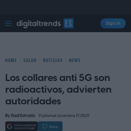
Sign In
Digital Trends Español
HOME
SALUD
NOTICIAS
NEWS
Los collares anti 5G son
radioactivos, advierten
autoridades
By
Raúl Estrada
Published diciembre 17, 2021
Save