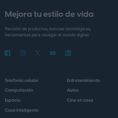
crudas, y porque su detección en
laboratorio no siempre es sencilla.
Qué es
Mejora tu estilo de vida
Cyclospora
Revisión de productos, noticias tecnológicas,
herramientas para navegar el mundo digital.
Telefonía celular
Entretenimiento
Computación
Autos
Espacio
Cine en casa
Casa inteligente