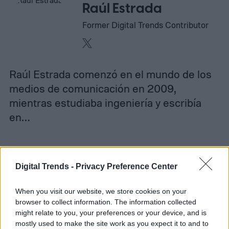
Raúl Estrada
Former Digital Trends Contributor
Raúl Estrada comenzó en el mundo de los
medios de comunicación en 2009,
mientras estudiaba ingeniería y escribía
en…
Topics
Digital Trends -
Privacy Preference Center
Noticias
Homepage
When you visit our website, we store cookies on your
browser to collect information. The information collected
might relate to you, your preferences or your device, and is
mostly used to make the site work as you expect it to and to