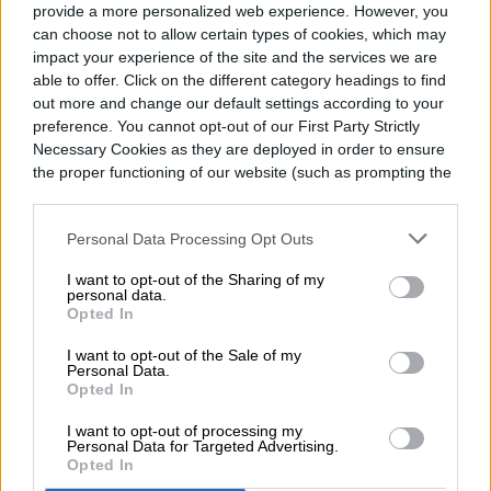
provide a more personalized web experience. However, you
can choose not to allow certain types of cookies, which may
TENDENCIAS
impact your experience of the site and the services we are
able to offer. Click on the different category headings to find
Cómo activar la
out more and change our default settings according to your
preference. You cannot opt-out of our First Party Strictly
traducción al español en
Necessary Cookies as they are deployed in order to ensure
the proper functioning of our website (such as prompting the
apps de telesalud en EE.
cookie banner and remembering your settings, to log into
your account, to redirect you when you log out, etc.).
UU.
Personal Data Processing Opt Outs
I want to opt-out of the Sharing of my
personal data.
Opted In
I want to opt-out of the Sale of my
Personal Data.
Opted In
I want to opt-out of processing my
Personal Data for Targeted Advertising.
Opted In