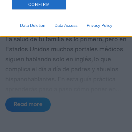
CONFIRM
Data Deletion
Data Access
Privacy Policy
La salud de tu familia es lo primero, pero en
Estados Unidos muchos portales médicos
siguen hablando solo en inglés, lo que
complica el día a día de padres y abuelos
hispanohablantes. En esta guía práctica
aprenderás paso a paso cómo poner en
español MyChart (el portal de pacientes
Read more
basado en Epic), así como apps populares
de telemedicina, para que toda la familia
entienda las indicaciones, citas y recetas