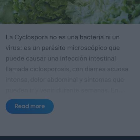
La Cyclospora no es una bacteria ni un
virus: es un parásito microscópico que
puede causar una infección intestinal
llamada ciclosporosis, con diarrea acuosa
intensa, dolor abdominal y síntomas que
pueden ir y venir durante semanas. En
Estados Unidos preocupa especialmente
Read more
porque se ha vinculado a brotes masivos
asociados a productos frescos, por
ejemplo frutas y verduras consumidas