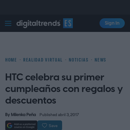
Sign In
Digital Trends Español
HOME
REALIDAD VIRTUAL
NOTICIAS
NEWS
HTC celebra su primer
cumpleaños con regalos y
descuentos
By
Milenka Peña
Published abril 3, 2017
Save