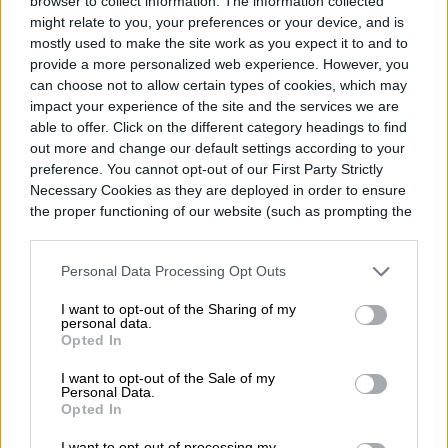
browser to collect information. The information collected
might relate to you, your preferences or your device, and is
mostly used to make the site work as you expect it to and to
Topics
provide a more personalized web experience. However, you
can choose not to allow certain types of cookies, which may
impact your experience of the site and the services we are
Noticias
Homepage
able to offer. Click on the different category headings to find
out more and change our default settings according to your
preference. You cannot opt-out of our First Party Strictly
Necessary Cookies as they are deployed in order to ensure
the proper functioning of our website (such as prompting the
REALIDAD VIRTUAL
cookie banner and remembering your settings, to log into
your account, to redirect you when you log out, etc.).
Personal Data Processing Opt Outs
El taekwondo virtual
I want to opt-out of the Sharing of my
resuelve el mayor miedo
personal data.
Opted In
de los deportes de
I want to opt-out of the Sale of my
Personal Data.
combate
Opted In
I want to opt-out of processing my