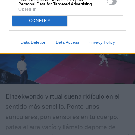
Personal Data for Targeted Advertising.
Opted In
CONFIRM
Data Deletion
Data Access
Privacy Policy
El taekwondo virtual suena ridículo en el
sentido más sencillo. Ponte unos
auriculares, pon sensores en tu cuerpo,
patea el aire vacío y llámalo deporte de