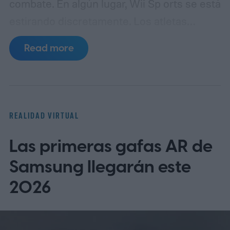
combate. En algún lugar, Wii Sp orts se está
estirando discretamente.
Los atletas
siguen pateando, reaccionando y jadeando
Read more
durante el trabajo. La diferencia es que los
impactos caen en avatares en lugar de en
cuerpos.
REALIDAD VIRTUAL
Las primeras gafas AR de
Samsung llegarán este
2026