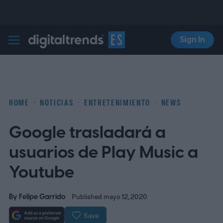
Sign In
Digital Trends Español
HOME
NOTICIAS
ENTRETENIMIENTO
NEWS
Google trasladará a
usuarios de Play Music a
Youtube
By
Felipe Garrido
Published mayo 12, 2020
Save