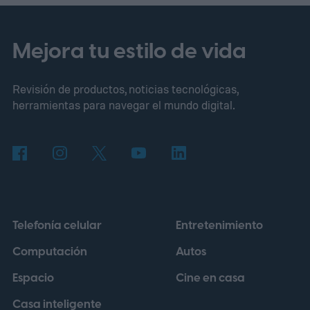
homenaje recurre a varios elementos
visuales asociados con el Miura original,
Mejora tu estilo de vida
presentado en 1966 y considerado uno de
Revisión de productos, noticias tecnológicas,
los primeros superdeportivos modernos
herramientas para navegar el mundo digital.
con motor central trasero. En su versión
más potente, aquel modelo entregaba 385
CV y podía superar los 290 km/h, cifras que
ayudaron a establecer nuevos estándares
para los automóviles de altas prestaciones.
Telefonía celular
Entretenimiento
Computación
Autos
Espacio
Cine en casa
Casa inteligente