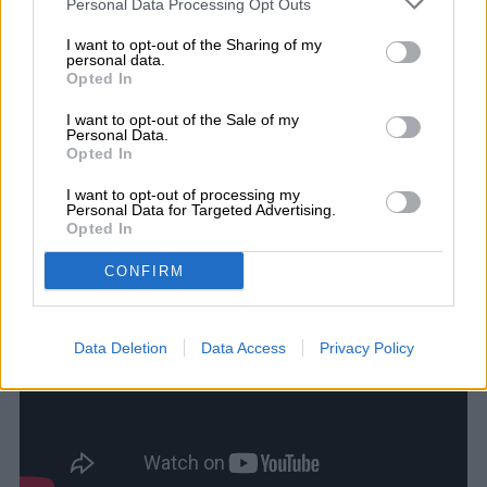
Personal Data Processing Opt Outs
I want to opt-out of the Sharing of my
Por otra parte, si tú tenías suscripción
personal data.
Opted In
ilimitada en Play Music, desde Google
I want to opt-out of the Sale of my
afirman que de forma inmediata tu cuenta
Personal Data.
Opted In
en YouTube pasará a ser Premium, que es
I want to opt-out of processing my
el equivalente.
Personal Data for Targeted Advertising.
Opted In
CONFIRM
Data Deletion
Data Access
Privacy Policy