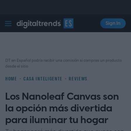
Sign In
Digital Trends Español
DT en Español podría recibir una comisión si compras un producto
desde el sitio
HOME
CASA INTELIGENTE
REVIEWS
Los Nanoleaf Canvas son
la opción más divertida
para iluminar tu hogar