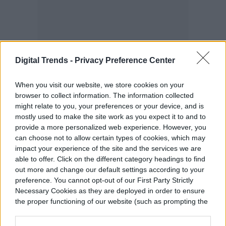
Digital Trends -
Privacy Preference Center
When you visit our website, we store cookies on your
browser to collect information. The information collected
might relate to you, your preferences or your device, and is
mostly used to make the site work as you expect it to and to
provide a more personalized web experience. However, you
Más posibilidades de control
can choose not to allow certain types of cookies, which may
impact your experience of the site and the services we are
able to offer. Click on the different category headings to find
El panel principal es aquel que cuenta con
out more and change our default settings according to your
botones táctiles. Anteriormente, solamente
preference. You cannot opt-out of our First Party Strictly
Necessary Cookies as they are deployed in order to ensure
podías manejar los paneles con la
the proper functioning of our website (such as prompting the
aplicación y si tenías problemas con la
cookie banner and remembering your settings, to log into
your account, to redirect you when you log out, etc.).