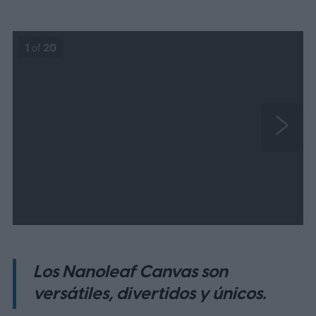
1
of
20
N
e
x
t
Los Nanoleaf Canvas son
versátiles, divertidos y únicos.