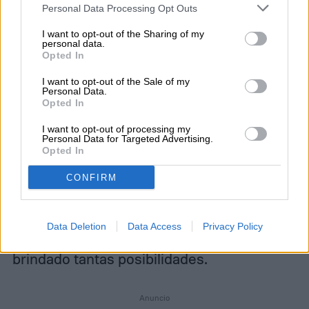
conexión, eso limitaba tus posibilidades de
Personal Data Processing Opt Outs
control del dispositivo.
I want to opt-out of the Sharing of my
personal data.
Opted In
Con los Nanoleaf Canvas, no solamente
I want to opt-out of the Sale of my
tienes la opción de utilizar estos botones
Personal Data.
Opted In
que te dan la posibilidad de prenderlos,
I want to opt-out of processing my
aumentar o disminuir el brillo e iniciar
Personal Data for Targeted Advertising.
Opted In
secuencias aleatorias, sino que también
CONFIRM
podrás activar la opción de que iluminen al
ritmo de la música. Todo viene incorporado
Data Deletion
Data Access
Privacy Policy
en el aparato. Jamás unas luces te habían
brindado tantas posibilidades.