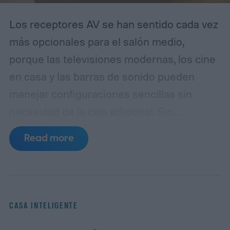
Los receptores AV se han sentido cada vez
más opcionales para el salón medio,
porque las televisiones modernas, los cine
en casa y las barras de sonido pueden
manejar configuraciones sencillas sin
necesidad de la caja adicional.
Sin
embargo, la última gama CINEMA Series 2
Read more
de Marantz te obliga a prestar atención a
las especificaciones y al precio. La nueva
CINEMA Series 2, que consta de cuatro
modelos diferentes, cuenta con suficientes
CASA INTELIGENTE
actualizaciones de hardware y software