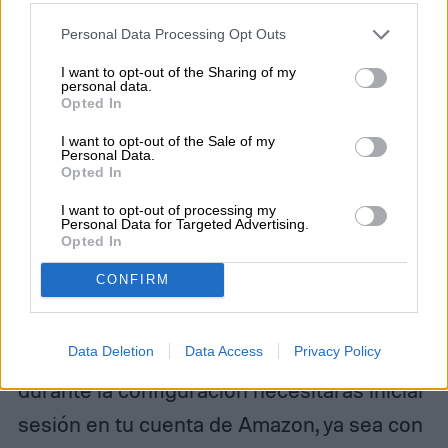
Al ser dispositivos de pequeño tamaño, los
your account, to redirect you when you log out, etc.).
Personal Data Processing Opt Outs
Fire TV se pueden llevar a cualquier parte.
I want to opt-out of the Sharing of my
Solo necesitas un dispositivo con pantalla
personal data.
Opted In
que cuente con un puerto HDMI y una
I want to opt-out of the Sale of my
conexión a internet que tenga una clave de
Personal Data.
Opted In
WiFi directa, es decir, que no requiera de
I want to opt-out of processing my
abrir una landing page para introducir un
Personal Data for Targeted Advertising.
Opted In
usuario y contraseña. Al conectarlo, sigue la
CONFIRM
guía de configuración paso a paso y
empareja tu Control Remoto por Voz Alexa.
Data Deletion
Data Access
Privacy Policy
Ten a la mano tu contraseña de Amazon,
durante la configuración necesitarás iniciar
sesión en tu cuenta de Amazon, ya sea con