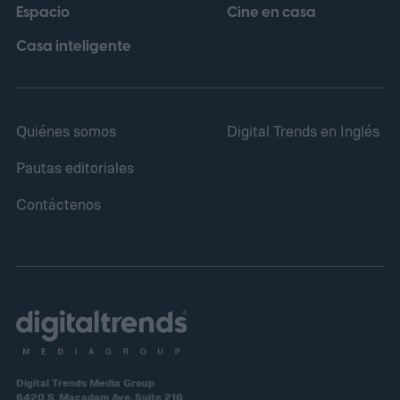
Espacio
Cine en casa
vigilancia y mirilla óptica tradicional, un
rasgo que ha caracterizado a esta línea de
Casa inteligente
productos desde sus primeras versiones.
Quiénes somos
Digital Trends en Inglés
Pautas editoriales
Contáctenos
Digital Trends Media Group
6420 S. Macadam Ave, Suite 216