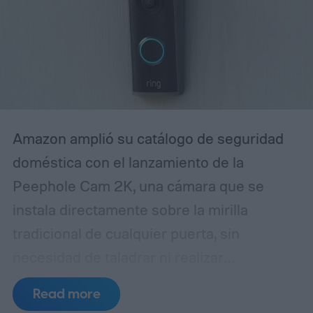
ese reconocimiento de voz —y ajustarlo a
tu familia— es clave para evitar
frustraciones y lograr que la bocina
realmente responda como un miembro
más del hogar.
Amazon amplió su catálogo de seguridad
doméstica con el lanzamiento de la
Peephole Cam 2K, una cámara que se
instala directamente sobre la mirilla
tradicional de cualquier puerta, sin
necesidad de taladrar ni realizar
modificaciones estructurales. El dispositivo
Read more
está pensado especialmente para quienes