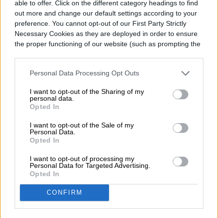
able to offer. Click on the different category headings to find
out more and change our default settings according to your
preference. You cannot opt-out of our First Party Strictly
Necessary Cookies as they are deployed in order to ensure
the proper functioning of our website (such as prompting the
cookie banner and remembering your settings, to log into
your account, to redirect you when you log out, etc.).
Personal Data Processing Opt Outs
I want to opt-out of the Sharing of my
personal data.
Opted In
I want to opt-out of the Sale of my
Personal Data.
Los receptores AV se han sentido cada vez
Opted In
más opcionales para el salón medio,
I want to opt-out of processing my
Personal Data for Targeted Advertising.
porque las televisiones modernas, los cine
Opted In
en casa y las barras de sonido pueden
CONFIRM
manejar configuraciones sencillas sin