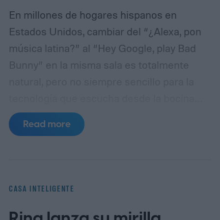
En millones de hogares hispanos en
Estados Unidos, cambiar del “¿Alexa, pon
música latina?” al “Hey Google, play Bad
Bunny” en la misma sala es totalmente
natural, pero no siempre sencillo para la
tecnología que escucha desde la bocina
inteligente. El bilingüismo y la fluidez
Read more
lingüística forman parte de la identidad
cultural: hijos que contestan en inglés,
padres que preguntan en español y frases
híbridas como “pon un timer de diez
CASA INTELIGENTE
minutes” son el pan de cada día.
Los
Ring lanza su mirilla
asistentes de voz han avanzado rápido para