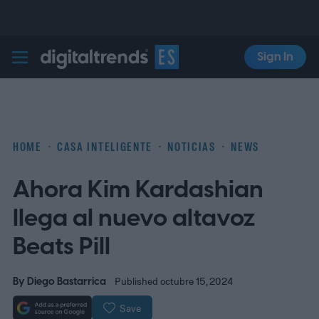
Sign In
Digital Trends Español
HOME
CASA INTELIGENTE
NOTICIAS
NEWS
Ahora Kim Kardashian
llega al nuevo altavoz
Beats Pill
By
Diego Bastarrica
Published octubre 15, 2024
Save