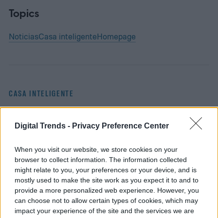
Topics
Noticias
Casa inteligente
Homepage
CASA INTELIGENTE
Marantz actualiza su
Digital Trends -
Privacy Preference Center
CINEMA Series 2 con un
When you visit our website, we store cookies on your
DAC, Dirac Live, y un
browser to collect information. The information collected
might relate to you, your preferences or your device, and is
mejor soporte
mostly used to make the site work as you expect it to and to
provide a more personalized web experience. However, you
can choose not to allow certain types of cookies, which may
impact your experience of the site and the services we are