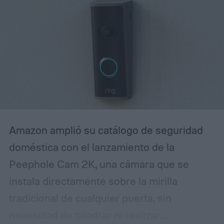
quien habla Spanglish de forma
espontánea. Entender cómo está diseñado
ese reconocimiento de voz —y ajustarlo a
tu familia— es clave para evitar
frustraciones y lograr que la bocina
realmente responda como un miembro
más del hogar.
Amazon amplió su catálogo de seguridad
doméstica con el lanzamiento de la
Peephole Cam 2K, una cámara que se
instala directamente sobre la mirilla
tradicional de cualquier puerta, sin
necesidad de taladrar ni realizar