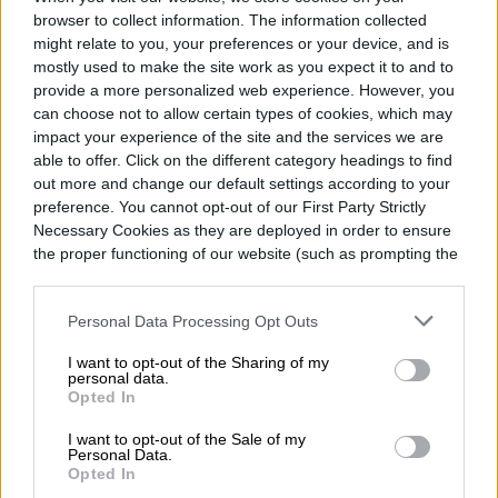
browser to collect information. The information collected
might relate to you, your preferences or your device, and is
mostly used to make the site work as you expect it to and to
provide a more personalized web experience. However, you
can choose not to allow certain types of cookies, which may
Los receptores AV se han sentido cada vez
impact your experience of the site and the services we are
más opcionales para el salón medio,
able to offer. Click on the different category headings to find
out more and change our default settings according to your
porque las televisiones modernas, los cine
preference. You cannot opt-out of our First Party Strictly
en casa y las barras de sonido pueden
Necessary Cookies as they are deployed in order to ensure
the proper functioning of our website (such as prompting the
manejar configuraciones sencillas sin
cookie banner and remembering your settings, to log into
your account, to redirect you when you log out, etc.).
necesidad de la caja adicional.
Sin
Personal Data Processing Opt Outs
embargo, la última gama CINEMA Series 2
Read more
I want to opt-out of the Sharing of my
personal data.
de Marantz te obliga a prestar atención a
Opted In
las especificaciones y al precio. La nueva
I want to opt-out of the Sale of my
CINEMA Series 2, que consta de cuatro
Personal Data.
Opted In