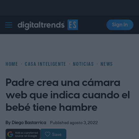
Sign In
Digital Trends Español
HOME
CASA INTELIGENTE
NOTICIAS
NEWS
Padre crea una cámara
web que indica cuando el
bebé tiene hambre
By
Diego Bastarrica
Published agosto 3, 2022
Save