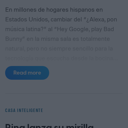
En millones de hogares hispanos en
Estados Unidos, cambiar del “¿Alexa, pon
música latina?” al “Hey Google, play Bad
Bunny” en la misma sala es totalmente
natural, pero no siempre sencillo para la
tecnología que escucha desde la bocina
inteligente. El bilingüismo y la fluidez
Read more
lingüística forman parte de la identidad
cultural: hijos que contestan en inglés,
padres que preguntan en español y frases
híbridas como “pon un timer de diez
CASA INTELIGENTE
minutes” son el pan de cada día.
Los
Ring lanza su mirilla
asistentes de voz han avanzado rápido para