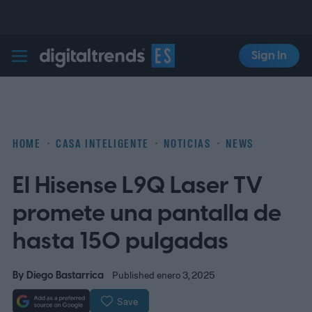
Sign In
Digital Trends Español
HOME
CASA INTELIGENTE
NOTICIAS
NEWS
El Hisense L9Q Laser TV
promete una pantalla de
hasta 150 pulgadas
By
Diego Bastarrica
Published enero 3, 2025
Save