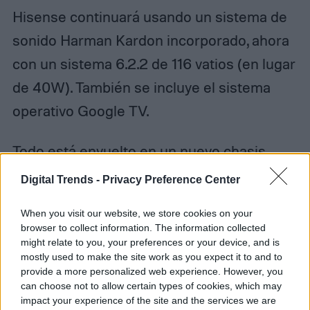
Hisense continuará usando un sistema de
sonido Harman Kardon incorporado, ahora
con un sistema 6.2.2 de 116 vatios (en lugar
de 40W). También se incluye el sistema
operativo Google TV.
Todo está envuelto en un nuevo chasis
atractivo que evita el cuerpo curvo del L9H
Digital Trends -
Privacy Preference Center
para una forma rectangular más angular
When you visit our website, we store cookies on your
con una hendidura semicircular en la parte
browser to collect information. The information collected
superior donde se aloja la lente. La parte
might relate to you, your preferences or your device, and is
mostly used to make the site work as you expect it to and to
delantera parece ser una rejilla de metal
provide a more personalized web experience. However, you
can choose not to allow certain types of cookies, which may
con la parte trasera del televisor láser en
impact your experience of the site and the services we are