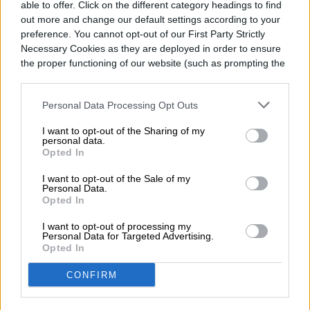
negro. Hisense obviamente buscaba un
able to offer. Click on the different category headings to find
out more and change our default settings according to your
aspecto lujoso, y creemos que lo ha
preference. You cannot opt-out of our First Party Strictly
Necessary Cookies as they are deployed in order to ensure
logrado.
the proper functioning of our website (such as prompting the
cookie banner and remembering your settings, to log into
your account, to redirect you when you log out, etc.).
Personal Data Processing Opt Outs
Diego Bastarrica
I want to opt-out of the Sharing of my
personal data.
Opted In
Senior Editor
I want to opt-out of the Sale of my
Personal Data.
Opted In
Diego Bastarrica es Senior Editor y Head of
I want to opt-out of processing my
Personal Data for Targeted Advertising.
Content en Digital Trends en Español,
Opted In
donde lidera la estrategia editorial, SEO…
CONFIRM