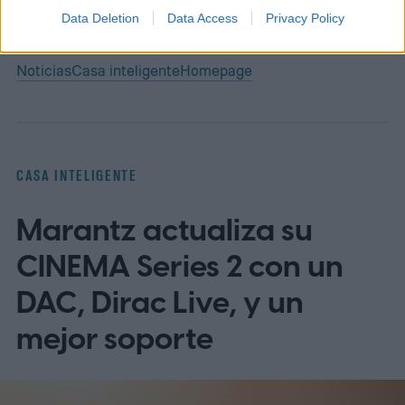
Data Deletion
Data Access
Privacy Policy
Topics
Noticias
Casa inteligente
Homepage
CASA INTELIGENTE
Marantz actualiza su
CINEMA Series 2 con un
DAC, Dirac Live, y un
mejor soporte