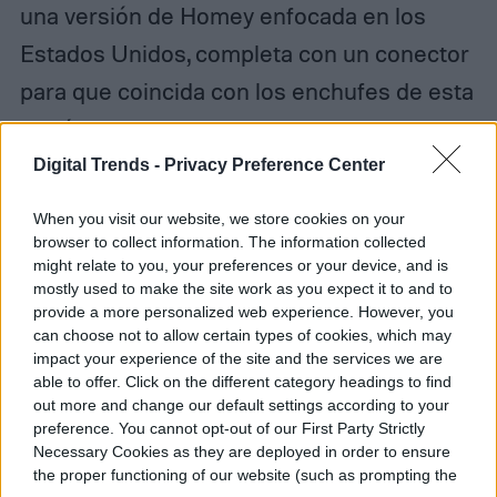
una versión de Homey enfocada en los
Estados Unidos, completa con un conector
para que coincida con los enchufes de esta
región. La estrategia de
internacionalización de la compañía
Digital Trends -
Privacy Preference Center
también incluye soporte extendido de
When you visit our website, we store cookies on your
idiomas, que se agregará a lo largo del
browser to collect information. The information collected
might relate to you, your preferences or your device, and is
próximo año.
mostly used to make the site work as you expect it to and to
provide a more personalized web experience. However, you
can choose not to allow certain types of cookies, which may
impact your experience of the site and the services we are
able to offer. Click on the different category headings to find
Milenka Peña
out more and change our default settings according to your
preference. You cannot opt-out of our First Party Strictly
Former Digital Trends Contributor
Necessary Cookies as they are deployed in order to ensure
the proper functioning of our website (such as prompting the