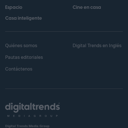
Espacio
Cine en casa
vigilancia y mirilla óptica tradicional, un
rasgo que ha caracterizado a esta línea de
Casa inteligente
productos desde sus primeras versiones.
Quiénes somos
Digital Trends en Inglés
Pautas editoriales
Contáctenos
Digital Trends Media Group