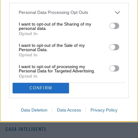
cookie banner and remembering your settings, to log into
your account, to redirect you when you log out, etc.).
Personal Data Processing Opt Outs
Milenka Peña es periodista, escritora,
productora y conductora de radio y
I want to opt-out of the Sharing of my
personal data.
televisión, nominada a los Premios Emmy
Opted In
por…
I want to opt-out of the Sale of my
Personal Data.
Opted In
I want to opt-out of processing my
Topics
Personal Data for Targeted Advertising.
Opted In
Electrodomésticos
Noticias
Tendencias
Casa inteligente
CONFIRM
Homepage
Data Deletion
Data Access
Privacy Policy
CASA INTELIGENTE