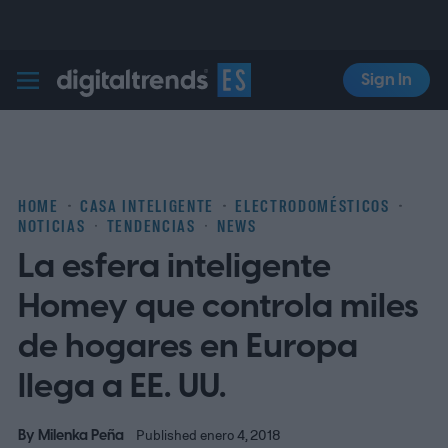
Sign In
Digital Trends Español
HOME
CASA INTELIGENTE
ELECTRODOMÉSTICOS
NOTICIAS
TENDENCIAS
NEWS
La esfera inteligente
Homey que controla miles
de hogares en Europa
llega a EE. UU.
By
Milenka Peña
Published enero 4, 2018