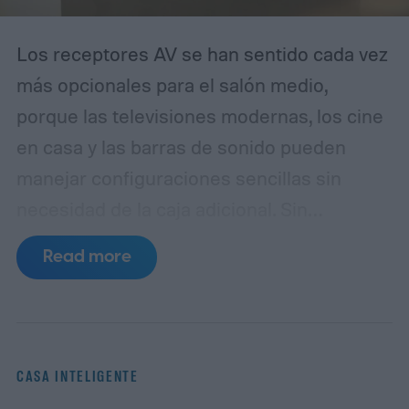
Los receptores AV se han sentido cada vez
más opcionales para el salón medio,
porque las televisiones modernas, los cine
en casa y las barras de sonido pueden
manejar configuraciones sencillas sin
necesidad de la caja adicional.
Sin
embargo, la última gama CINEMA Series 2
Read more
de Marantz te obliga a prestar atención a
las especificaciones y al precio. La nueva
CINEMA Series 2, que consta de cuatro
modelos diferentes, cuenta con suficientes
CASA INTELIGENTE
actualizaciones de hardware y software