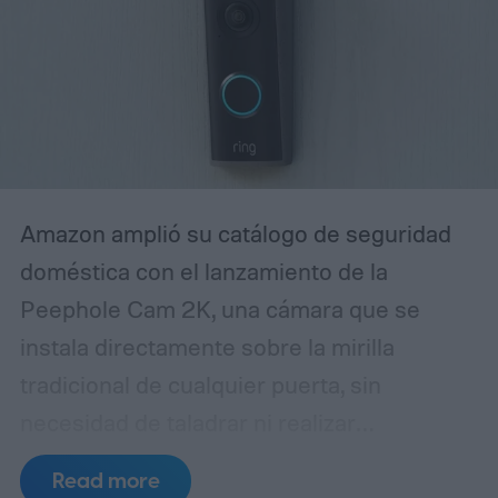
espontánea. Entender cómo está diseñado
ese reconocimiento de voz —y ajustarlo a
tu familia— es clave para evitar
frustraciones y lograr que la bocina
realmente responda como un miembro
más del hogar.
Amazon amplió su catálogo de seguridad
doméstica con el lanzamiento de la
Peephole Cam 2K, una cámara que se
instala directamente sobre la mirilla
tradicional de cualquier puerta, sin
necesidad de taladrar ni realizar
modificaciones estructurales. El dispositivo
Read more