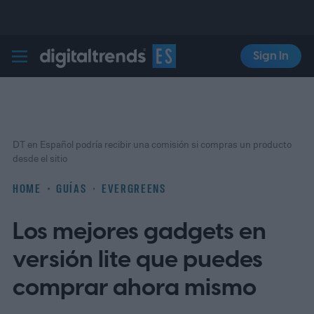
Sign In
Digital Trends Español
DT en Español podría recibir una comisión si compras un producto
desde el sitio
HOME
GUÍAS
EVERGREENS
Los mejores gadgets en
versión lite que puedes
comprar ahora mismo