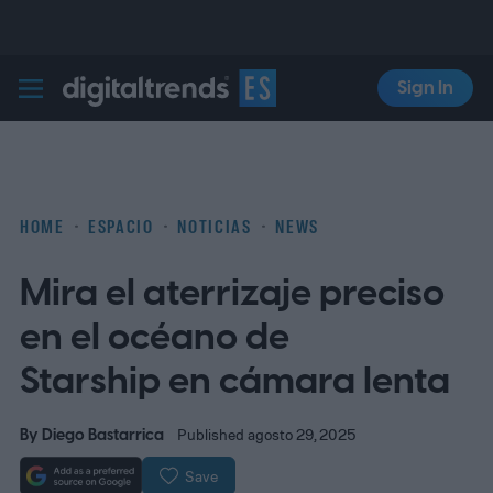
Sign In
Digital Trends Español
HOME
ESPACIO
NOTICIAS
NEWS
Mira el aterrizaje preciso
en el océano de
Starship en cámara lenta
By
Diego Bastarrica
Published agosto 29, 2025
Save