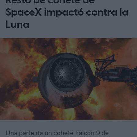
Resto de cohete de
afirman ahora que su diseño único también
SpaceX impactó contra la
lo hace inesperadamente eficaz para
Luna
detectar asteroides peligrosos que se
dirigen hacia nosotros (según MIT
Technology Review).
Una parte de un cohete Falcon 9 de