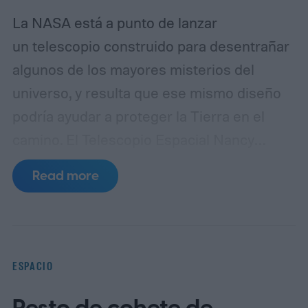
La NASA está a punto de lanzar
un telescopio construido para desentrañar
algunos de los mayores misterios del
universo, y resulta que ese mismo diseño
podría ayudar a proteger la Tierra en el
camino.
El Telescopio Espacial Nancy
Grace Roman está programado para
Read more
despegar desde el Centro Espacial
Kennedy el 30 de agosto de 2026, con una
misión principal centrada en estudiar la
materia oscura y la energía oscura, las
ESPACIO
fuerzas invisibles que moldean las galaxias
y la expansión cósmica. Los investigadores