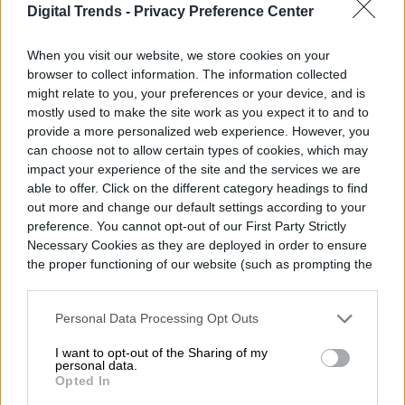
Digital Trends -
Privacy Preference Center
SpaceX y Musk tienen objetivos aún más
When you visit our website, we store cookies on your
elevados, ya que quieren usar Starship, o
browser to collect information. The information collected
una versión futura de ella, para construir
might relate to you, your preferences or your device, and is
mostly used to make the site work as you expect it to and to
comunidades sostenibles en Marte y más
provide a more personalized web experience. However, you
can choose not to allow certain types of cookies, which may
allá, con el objetivo final de hacer que la
impact your experience of the site and the services we are
vida humana sea multiplanetaria para la
able to offer. Click on the different category headings to find
out more and change our default settings according to your
supervivencia a largo plazo de la
preference. You cannot opt-out of our First Party Strictly
Necessary Cookies as they are deployed in order to ensure
civilización.
the proper functioning of our website (such as prompting the
cookie banner and remembering your settings, to log into
your account, to redirect you when you log out, etc.).
Personal Data Processing Opt Outs
Diego Bastarrica
I want to opt-out of the Sharing of my
personal data.
Opted In
Senior Editor