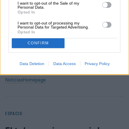
I want to opt-out of the Sale of my
Personal Data.
Opted In
Diego Bastarrica es Senior Editor y Head of
I want to opt-out of processing my
Personal Data for Targeted Advertising.
Content en Digital Trends en Español,
Opted In
donde lidera la estrategia editorial, SEO…
CONFIRM
Data Deletion
Data Access
Privacy Policy
Topics
Noticias
Homepage
ESPACIO