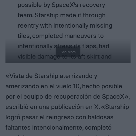
possible by SpaceX’s recovery
team. Starship made it through
reentry with intentionally missing
tiles, completed maneuvers to
intentionally stress its flaps, had
See More
visible damage to its aft skirt and
flaps, and still…
«Vista de Starship aterrizando y
pic.twitter.com/QgcbPN8lY4
amerizando en el vuelo 10, hecho posible
— SpaceX (@SpaceX)
August 28,
por el equipo de recuperación de SpaceX»,
2025
escribió en una publicación en X. «Starship
logró pasar el reingreso con baldosas
faltantes intencionalmente, completó