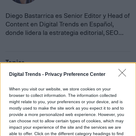
Diego Bastarrica es Senior Editor y Head of
Content en Digital Trends en Español,
donde lidera la estrategia editorial, SEO…
Topics
Digital Trends -
Privacy Preference Center
Noticias
Homepage
When you visit our website, we store cookies on your
browser to collect information. The information collected
might relate to you, your preferences or your device, and is
mostly used to make the site work as you expect it to and to
ENTRETENIMIENTO
provide a more personalized web experience. However, you
can choose not to allow certain types of cookies, which may
Un hombre vive dentro de
impact your experience of the site and the services we are
able to offer. Click on the different category headings to find