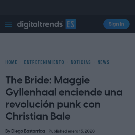
Sign In
Digital Trends Español
HOME
ENTRETENIMIENTO
NOTICIAS
NEWS
The Bride: Maggie
Gyllenhaal enciende una
revolución punk con
Christian Bale
By
Diego Bastarrica
Published enero 15, 2026