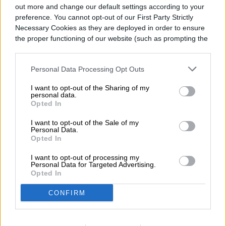
una valla publicitaria
out more and change our default settings according to your
preference. You cannot opt-out of our First Party Strictly
para promocionar The
Necessary Cookies as they are deployed in order to ensure
the proper functioning of our website (such as prompting the
Last House
cookie banner and remembering your settings, to log into
your account, to redirect you when you log out, etc.).
Personal Data Processing Opt Outs
I want to opt-out of the Sharing of my
personal data.
Opted In
I want to opt-out of the Sale of my
Personal Data.
Opted In
I want to opt-out of processing my
Personal Data for Targeted Advertising.
Opted In
CONFIRM