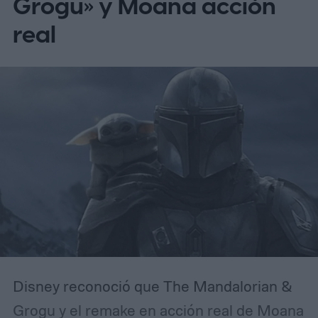
Grogu» y Moana acción
posproducción, con estreno confirmado
real
para el 30 de abril de 2027.
Disney reconoció que The Mandalorian &
Grogu y el remake en acción real de Moana