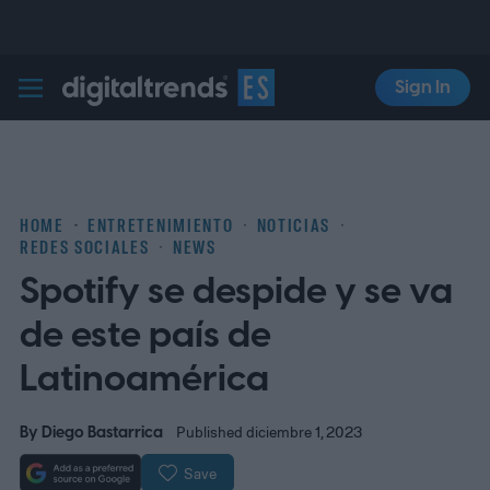
Sign In
Digital Trends Español
HOME
ENTRETENIMIENTO
NOTICIAS
REDES SOCIALES
NEWS
Spotify se despide y se va
de este país de
Latinoamérica
By
Diego Bastarrica
Published diciembre 1, 2023
Save