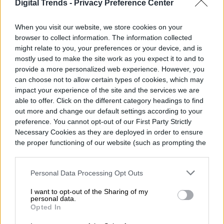
Digital Trends -
Privacy Preference Center
brindando a los artistas la “oportunidad” de
conectarlos con los oyentes, y a los fans de
When you visit our website, we store cookies on your
browser to collect information. The information collected
“disfrutar e inspirarse con su música”. “Sin
might relate to you, your preferences or your device, and is
embargo, en este momento, Spotify no
mostly used to make the site work as you expect it to and to
provide a more personalized web experience. However, you
tiene más opción que dejar de estar
can choose not to allow certain types of cookies, which may
impact your experience of the site and the services we are
disponible en Uruguay”, lamenta la
able to offer. Click on the different category headings to find
compañía.
out more and change our default settings according to your
preference. You cannot opt-out of our First Party Strictly
Necessary Cookies as they are deployed in order to ensure
the proper functioning of our website (such as prompting the
cookie banner and remembering your settings, to log into
your account, to redirect you when you log out, etc.).
Diego Bastarrica
Personal Data Processing Opt Outs
Senior Editor
I want to opt-out of the Sharing of my
personal data.
Opted In