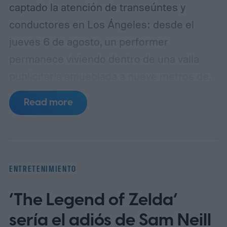
captado la atención de transeúntes y
conductores en Los Ángeles: desde el
jueves 6 de agosto, un performer
permanece viviendo dentro de una valla
publicitaria amueblada a nueve metros de
altura sobre Sunset Boulevard, en la
Read more
intersección con Selma Avenue, en West
Hollywood. La acción forma parte de una
campaña promocional de Netflix para su
nueva película de ciencia ficción y terror,
ENTRETENIMIENTO
The Last House (La última casa),
‘The Legend of Zelda’
protagonizada por Greta Lee y Wagner
Moura y dirigida por Louis Leterrier,
sería el adiós de Sam Neill