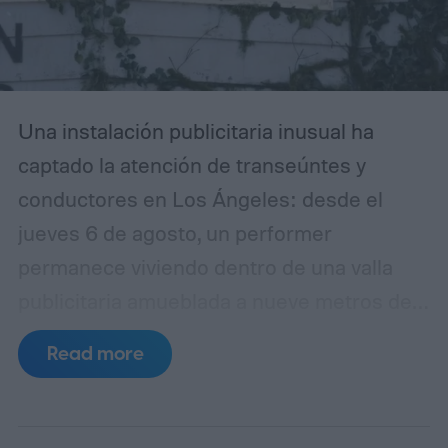
Una instalación publicitaria inusual ha
captado la atención de transeúntes y
conductores en Los Ángeles: desde el
jueves 6 de agosto, un performer
permanece viviendo dentro de una valla
publicitaria amueblada a nueve metros de
altura sobre Sunset Boulevard, en la
Read more
intersección con Selma Avenue, en West
Hollywood. La acción forma parte de una
campaña promocional de Netflix para su