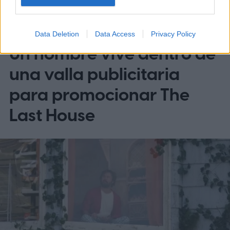
ENTRETENIMIENTO
Data Deletion
Data Access
Privacy Policy
Un hombre vive dentro de
una valla publicitaria
para promocionar The
Last House