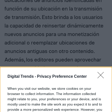
función de su ubicación en la transmisión
de transmisión. Esto brinda a los usuarios
la capacidad de reinsertar dinámicamente
nuevos anuncios para una monetización
adicional o reemplazar ubicaciones de
anuncios antiguas con otro contenido.
Además, los editores pueden aprovechar
esta oportunidad para aprovechar
Spotify
Audience Network
, que ayuda a los
Digital Trends -
Privacy Preference Center
editores a monetizar el inventario no
When you visit our website, we store cookies on your
vendido.
browser to collect information. The information collected
might relate to you, your preferences or your device, and is
mostly used to make the site work as you expect it to and to
provide a more personalized web experience. However, you