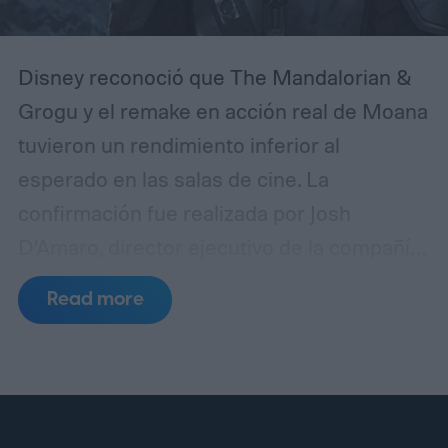
Disney reconoció que The Mandalorian &
Grogu y el remake en acción real de Moana
tuvieron un rendimiento inferior al
esperado en las salas de cine. La
confirmación fue realizada por Josh
D’Amaro, director ejecutivo de la compañía,
durante una llamada con inversores en la
Read more
que se analizaron los resultados
financieros más recientes del estudio.
El
ejecutivo evitó presentar ambas
producciones como fracasos absolutos