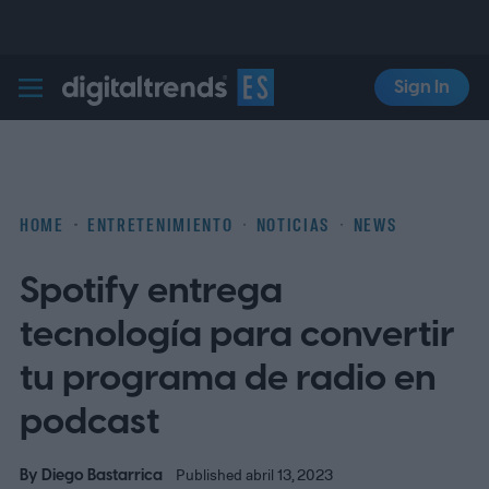
Sign In
Digital Trends Español
HOME
ENTRETENIMIENTO
NOTICIAS
NEWS
Spotify entrega
tecnología para convertir
tu programa de radio en
podcast
By
Diego Bastarrica
Published abril 13, 2023