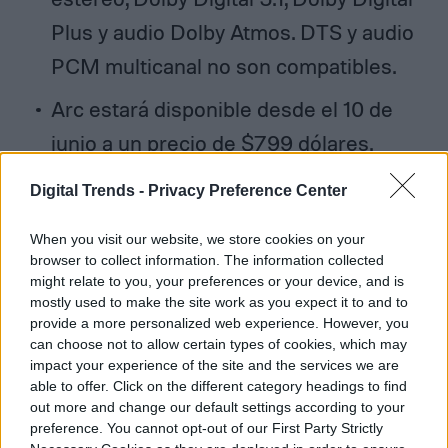
Plus y audio Dolby Atmos. DTS y audio
PCM multicanal no son compatibles.
Arc estará disponible desde el 10 de
junio a un precio de $799 dólares.
Digital Trends -
Privacy Preference Center
When you visit our website, we store cookies on your
Diego Bastarrica
browser to collect information. The information collected
might relate to you, your preferences or your device, and is
Senior Editor
mostly used to make the site work as you expect it to and to
provide a more personalized web experience. However, you
can choose not to allow certain types of cookies, which may
impact your experience of the site and the services we are
Diego Bastarrica es Senior Editor y Head of
able to offer. Click on the different category headings to find
out more and change our default settings according to your
Content en Digital Trends en Español,
preference. You cannot opt-out of our First Party Strictly
donde lidera la estrategia editorial, SEO…