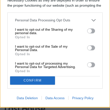
Necessary Cookies as they are deployed in order to ensure
the proper functioning of our website (such as prompting the
cookie banner and remembering your settings, to log into
your account, to redirect you when you log out, etc.).
Personal Data Processing Opt Outs
Topics
I want to opt-out of the Sharing of my
personal data.
Noticias
Homepage
Opted In
I want to opt-out of the Sale of my
Personal Data.
Opted In
I want to opt-out of processing my
ENTRETENIMIENTO
Personal Data for Targeted Advertising.
Opted In
Un hombre vive dentro de
CONFIRM
una valla publicitaria
para promocionar The
Data Deletion
Data Access
Privacy Policy
Last House