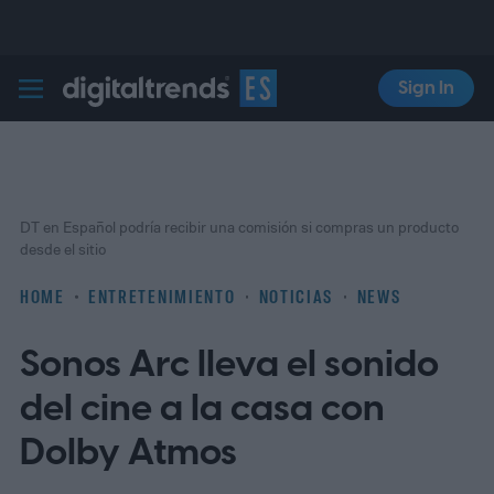
Sign In
Digital Trends Español
DT en Español podría recibir una comisión si compras un producto
desde el sitio
HOME
ENTRETENIMIENTO
NOTICIAS
NEWS
Sonos Arc lleva el sonido
del cine a la casa con
Dolby Atmos