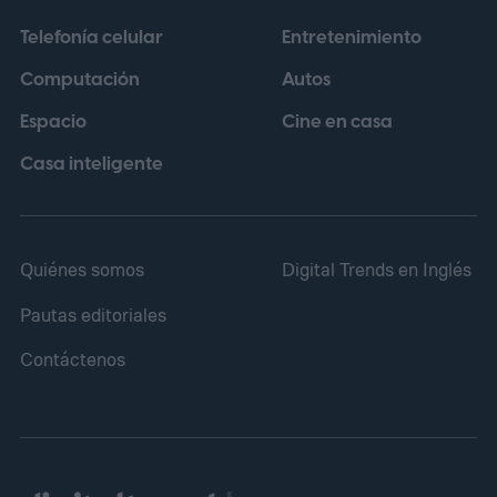
productos licenciados. Bajo esa
Telefonía celular
Entretenimiento
perspectiva, una película puede no cumplir
Computación
Autos
sus objetivos en taquilla y, aun así,
Espacio
Cine en casa
contribuir a otras áreas del conglomerado.
Casa inteligente
Quiénes somos
Digital Trends en Inglés
Pautas editoriales
Contáctenos