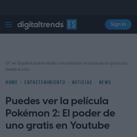
Sign In
Digital Trends Español
DT en Español podría recibir una comisión si compras un producto
desde el sitio
HOME
ENTRETENIMIENTO
NOTICIAS
NEWS
Puedes ver la película
Pokémon 2: El poder de
uno gratis en Youtube