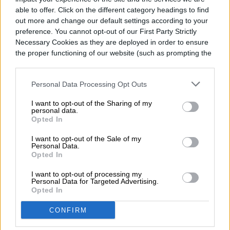
able to offer. Click on the different category headings to find
out more and change our default settings according to your
Una instalación publicitaria inusual ha
preference. You cannot opt-out of our First Party Strictly
Necessary Cookies as they are deployed in order to ensure
captado la atención de transeúntes y
the proper functioning of our website (such as prompting the
cookie banner and remembering your settings, to log into
conductores en Los Ángeles: desde el
your account, to redirect you when you log out, etc.).
jueves 6 de agosto, un performer
Personal Data Processing Opt Outs
permanece viviendo dentro de una valla
I want to opt-out of the Sharing of my
personal data.
publicitaria amueblada a nueve metros de
Opted In
altura sobre Sunset Boulevard, en la
I want to opt-out of the Sale of my
Read more
Personal Data.
intersección con Selma Avenue, en West
Opted In
Hollywood. La acción forma parte de una
I want to opt-out of processing my
Personal Data for Targeted Advertising.
campaña promocional de Netflix para su
Opted In
nueva película de ciencia ficción y terror,
CONFIRM
ENTRETENIMIENTO
The Last House (La última casa),