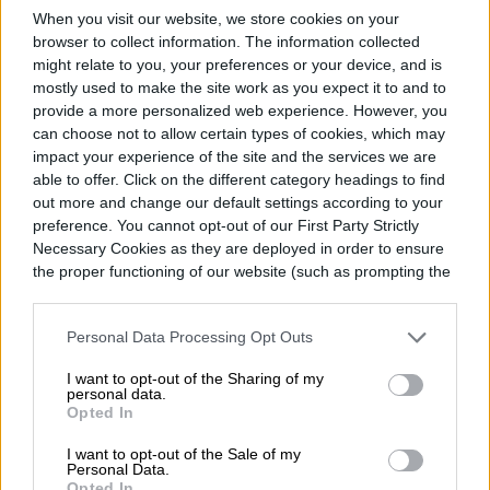
donde lidera la estrategia editorial, SEO…
When you visit our website, we store cookies on your
browser to collect information. The information collected
might relate to you, your preferences or your device, and is
mostly used to make the site work as you expect it to and to
Topics
provide a more personalized web experience. However, you
can choose not to allow certain types of cookies, which may
impact your experience of the site and the services we are
Homepage
able to offer. Click on the different category headings to find
out more and change our default settings according to your
preference. You cannot opt-out of our First Party Strictly
Necessary Cookies as they are deployed in order to ensure
the proper functioning of our website (such as prompting the
ENTRETENIMIENTO
cookie banner and remembering your settings, to log into
your account, to redirect you when you log out, etc.).
Personal Data Processing Opt Outs
Un hombre vive dentro de
I want to opt-out of the Sharing of my
una valla publicitaria
personal data.
Opted In
para promocionar The
I want to opt-out of the Sale of my
Personal Data.
Last House
Opted In