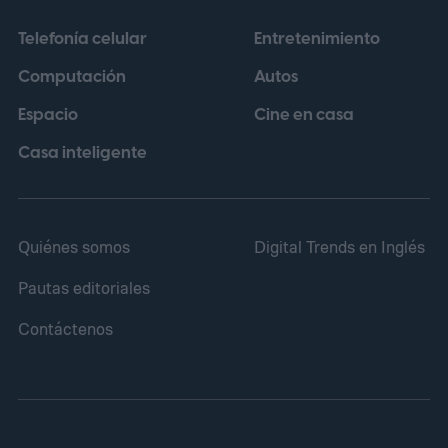
productos licenciados. Bajo esa
Telefonía celular
Entretenimiento
perspectiva, una película puede no cumplir
Computación
Autos
sus objetivos en taquilla y, aun así,
Espacio
Cine en casa
contribuir a otras áreas del conglomerado.
Casa inteligente
Quiénes somos
Digital Trends en Inglés
Pautas editoriales
Contáctenos