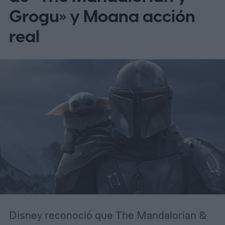
actualmente se encuentra en etapa de
Grogu» y Moana acción
posproducción, con estreno confirmado
real
para el 30 de abril de 2027.
Disney reconoció que The Mandalorian &