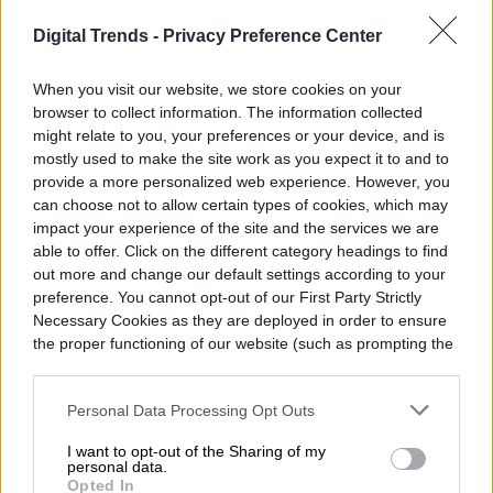
Digital Trends -
Privacy Preference Center
When you visit our website, we store cookies on your
browser to collect information. The information collected
might relate to you, your preferences or your device, and is
mostly used to make the site work as you expect it to and to
provide a more personalized web experience. However, you
can choose not to allow certain types of cookies, which may
impact your experience of the site and the services we are
able to offer. Click on the different category headings to find
out more and change our default settings according to your
preference. You cannot opt-out of our First Party Strictly
Necessary Cookies as they are deployed in order to ensure
the proper functioning of our website (such as prompting the
cookie banner and remembering your settings, to log into
your account, to redirect you when you log out, etc.).
Personal Data Processing Opt Outs
En Disney Plus
I want to opt-out of the Sharing of my
personal data.
Opted In