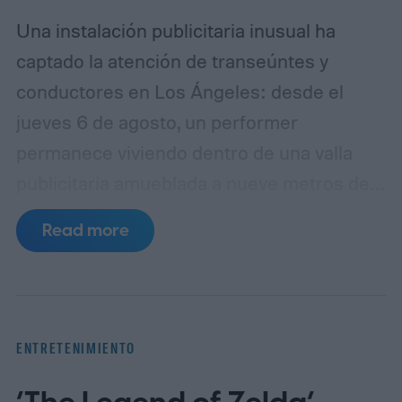
Una instalación publicitaria inusual ha
captado la atención de transeúntes y
conductores en Los Ángeles: desde el
jueves 6 de agosto, un performer
permanece viviendo dentro de una valla
publicitaria amueblada a nueve metros de
altura sobre Sunset Boulevard, en la
Read more
intersección con Selma Avenue, en West
Hollywood. La acción forma parte de una
campaña promocional de Netflix para su
nueva película de ciencia ficción y terror,
ENTRETENIMIENTO
The Last House (La última casa),
protagonizada por Greta Lee y Wagner