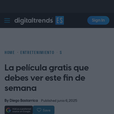
Sign In
Digital Trends Español
HOME
ENTRETENIMIENTO
S
La película gratis que
debes ver este fin de
semana
By
Diego Bastarrica
Published junio 6, 2025
Save