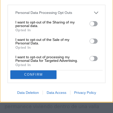
cookie banner and remembering your settings, to log into
your account, to redirect you when you log out, etc.).
Personal Data Processing Opt Outs
I want to opt-out of the Sharing of my
personal data.
Opted In
I want to opt-out of the Sale of my
Personal Data.
Opted In
I want to opt-out of processing my
Personal Data for Targeted Advertising.
Opted In
Una instalación publicitaria inusual ha
CONFIRM
captado la atención de transeúntes y
conductores en Los Ángeles: desde el
Data Deletion
Data Access
Privacy Policy
jueves 6 de agosto, un performer
permanece viviendo dentro de una valla