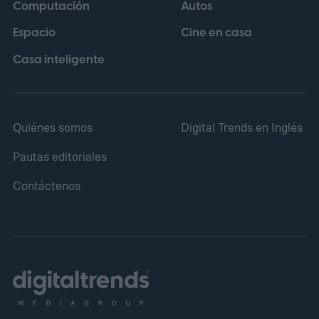
Computación
Autos
sus objetivos en taquilla y, aun así,
Espacio
Cine en casa
contribuir a otras áreas del conglomerado.
Casa inteligente
Quiénes somos
Digital Trends en Inglés
Pautas editoriales
Contáctenos