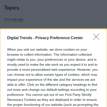
Topics
Homepage
Digital Trends -
Privacy Preference Center
ENTRETENIMIENTO
When you visit our website, we store cookies on your
browser to collect information. The information collected
Un hombre vive dentro de
might relate to you, your preferences or your device, and is
mostly used to make the site work as you expect it to and to
una valla publicitaria
provide a more personalized web experience. However, you
can choose not to allow certain types of cookies, which may
para promocionar The
impact your experience of the site and the services we are
able to offer. Click on the different category headings to find
Last House
out more and change our default settings according to your
preference. You cannot opt-out of our First Party Strictly
Necessary Cookies as they are deployed in order to ensure
the proper functioning of our website (such as prompting the