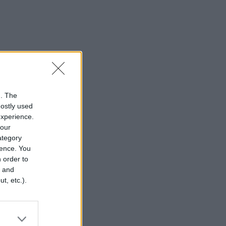
n. The
mostly used
experience.
your
category
rence. You
 order to
r and
t, etc.).