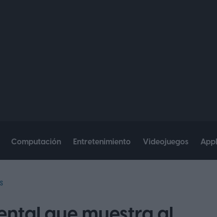
Computación
Entretenimiento
Videojuegos
App
S
ental que muestra al