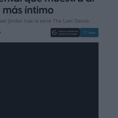
 más íntimo
el Jordan trae la serie The Last Dance
9
Save