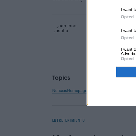
I want t
Opted 
Juan José Casti
I want t
Opted 
Former Digital Trends Con
I want 
Advertis
Opted 
Topics
Noticias
Homepage
ENTRETENIMIENTO