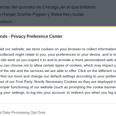
ntes del quinteto de Chicago, en el que brillaron
Harper, Scottie Pippen y Steve Kerr, todas
ackson.
ura pop seguidoras del equipo también están
ends -
Privacy Preference Center
k Obama hasta Kobe Bryant, pasando por los
sit our website, we store cookies on your browser to collect informatio
collected might relate to you, your preferences or your device, and is 
 site work as you expect it to and to provide a more personalized web 
tio
Complex
, Jordan también se muestra sincero
u can choose not to allow certain types of cookies, which may impact 
de jugador de todos los tiempos en el
f the site and the services we are able to offer. Click on the different 
 find out more and change our default settings according to your prefe
ut of our First Party Strictly Necessary Cookies as they are deployed in
después del primer avance, lanzado justamente en
proper functioning of our website (such as prompting the cookie banne
your settings, to log into your account, to redirect you when you log ou
 por ESPN por primera vez en mayo de 2018,
l Data Processing Opt Outs
dencia con la disputa de los playoffs de la NBA.