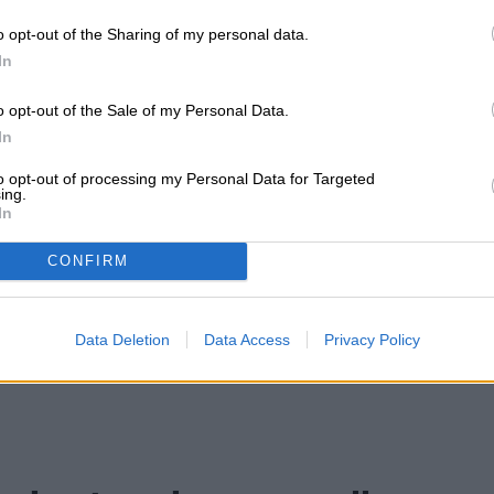
o opt-out of the Sharing of my personal data.
In
Juan José se ha desempeñado por
llo
o opt-out of the Sale of my Personal Data.
cerca de dos décadas como
periodista en medios de
In
tributor
comunicación e instituciones
to opt-out of processing my Personal Data for Targeted
públicas…
ing.
In
CONFIRM
Data Deletion
Data Access
Privacy Policy