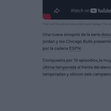
'The Last Dance' exclusive trailer and footage: The u
Una nueva sinopsis de la serie
docu
Jordan y los Chicago Bulls presentó
por la cadena
ESPN
.
Compuesta por 10 episodios, la muy
última temporada
al frente del elen
temporadas y obtuvo seis campeona