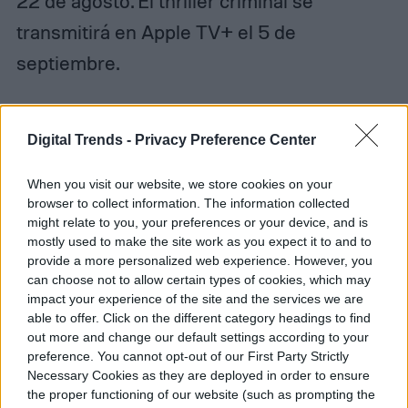
22 de agosto. El thriller criminal se
transmitirá en Apple TV+ el 5 de
septiembre.
Digital Trends -
Privacy Preference Center
Diego Bastarrica
When you visit our website, we store cookies on your
Senior Editor
browser to collect information. The information collected
might relate to you, your preferences or your device, and is
mostly used to make the site work as you expect it to and to
provide a more personalized web experience. However, you
can choose not to allow certain types of cookies, which may
Diego Bastarrica es Senior Editor y Head of
impact your experience of the site and the services we are
Content en Digital Trends en Español,
able to offer. Click on the different category headings to find
donde lidera la estrategia editorial, SEO…
out more and change our default settings according to your
preference. You cannot opt-out of our First Party Strictly
Necessary Cookies as they are deployed in order to ensure
the proper functioning of our website (such as prompting the