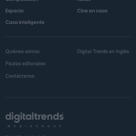
contemporáneo, un estilo que la cinta de
Espacio
Cine en casa
2008 apenas insinuaba.
Casa inteligente
Quiénes somos
Digital Trends en Inglés
Pautas editoriales
Contáctenos