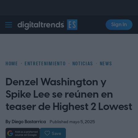
Sign In
Digital Trends Español
HOME
ENTRETENIMIENTO
NOTICIAS
NEWS
Denzel Washington y
Spike Lee se reúnen en
teaser de Highest 2 Lowest
By
Diego Bastarrica
Published mayo 5, 2025
Save