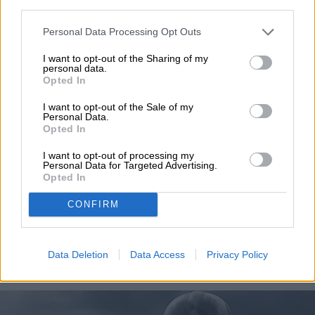
cookie banner and remembering your settings, to log into
Topics
your account, to redirect you when you log out, etc.).
Personal Data Processing Opt Outs
Noticias
Homepage
I want to opt-out of the Sharing of my
personal data.
Opted In
I want to opt-out of the Sale of my
Personal Data.
Opted In
ENTRETENIMIENTO
I want to opt-out of processing my
Disney admitió el fracaso
Personal Data for Targeted Advertising.
Opted In
de «The Mandalorian y
CONFIRM
Grogu» y Moana acción
real
Data Deletion
Data Access
Privacy Policy