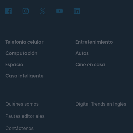
completado cuatro episodios con Hurst
como protagonista, los cuales deberán
volver a filmarse con el actor que
finalmente ocupe el rol.
Telefonía celular
Entretenimiento
Computación
Autos
Espacio
Cine en casa
Casa inteligente
Quiénes somos
Digital Trends en Inglés
Pautas editoriales
Contáctenos