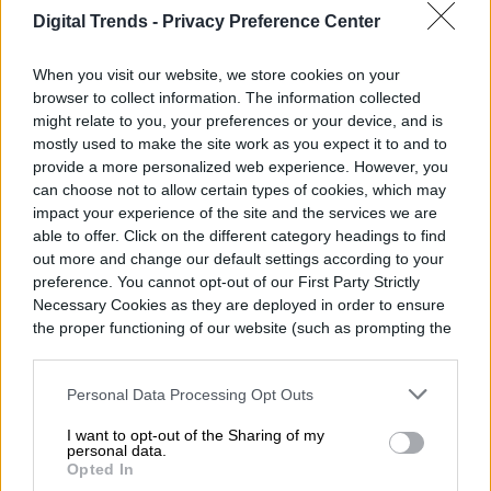
salas de cine, lo que ha motivado una serie
Digital Trends -
Privacy Preference Center
de opiniones dispares.
When you visit our website, we store cookies on your
browser to collect information. The information collected
Como muchos otros ámbitos, la industria
might relate to you, your preferences or your device, and is
del entretenimiento también ha tenido que
mostly used to make the site work as you expect it to and to
provide a more personalized web experience. However, you
adaptarse a la emergencia, incluso
can choose not to allow certain types of cookies, which may
improvisando para no sucumbir.
impact your experience of the site and the services we are
able to offer. Click on the different category headings to find
out more and change our default settings according to your
preference. You cannot opt-out of our First Party Strictly
Necessary Cookies as they are deployed in order to ensure
the proper functioning of our website (such as prompting the
cookie banner and remembering your settings, to log into
your account, to redirect you when you log out, etc.).
Personal Data Processing Opt Outs
I want to opt-out of the Sharing of my
personal data.
Opted In