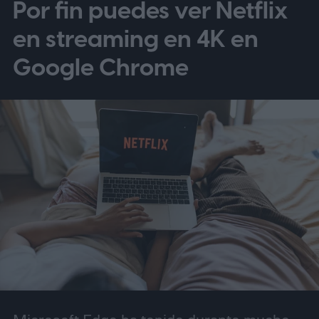
Por fin puedes ver Netflix
a más mercados. Disney y TikTok aún no
han revelado qué creadores tendrán
en streaming en 4K en
acceso primero ni exactamente qué
Google Chrome
películas, series y personajes estarán
disponibles.