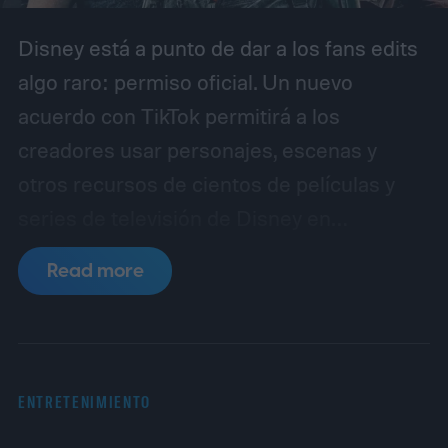
Disney está a punto de dar a los fans edits
algo raro: permiso oficial. Un nuevo
acuerdo con TikTok permitirá a los
creadores usar personajes, escenas y
otros recursos de cientos de películas y
series de televisión de Disney en
sus propios vídeos cortos. El catálogo
Read more
disponible abarcará la enorme colección de
marcas de Disney, incluyendo Marvel, Star
Wars, Pixar y FX.
La asociación comenzará
como piloto en Estados Unidos en los
ENTRETENIMIENTO
próximos meses, con planes de expansión