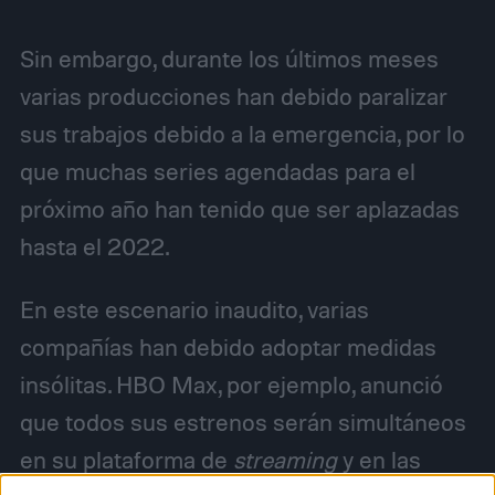
Sin embargo, durante los últimos meses
varias producciones han debido paralizar
sus trabajos debido a la emergencia, por lo
que muchas series agendadas para el
próximo año han tenido que ser aplazadas
hasta el 2022.
En este escenario inaudito, varias
compañías han debido adoptar medidas
insólitas. HBO Max, por ejemplo, anunció
que todos sus estrenos serán simultáneos
en su plataforma de
streaming
y en las