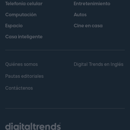
Telefonía celular
Entretenimiento
perspectiva, una película puede no cumplir
Computación
Autos
sus objetivos en taquilla y, aun así,
Espacio
Cine en casa
contribuir a otras áreas del conglomerado.
Casa inteligente
Quiénes somos
Digital Trends en Inglés
Pautas editoriales
Contáctenos