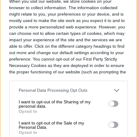
When you visit our website, we store cookies on your
la que seguidores podrán vivir de una
browser to collect information. The information collected
might relate to you, your preferences or your device, and is
forma más cercana las principales
mostly used to make the site work as you expect it to and to
franquicias de la plataforma de ‘streaming’
provide a more personalized web experience. However, you
can choose not to allow certain types of cookies, which may
como ‘Bridgerton’ o ‘The Squid Game’.
impact your experience of the site and the services we are
able to offer. Click on the different category headings to find
out more and change our default settings according to your
preference. You cannot opt-out of our First Party Strictly
Necessary Cookies as they are deployed in order to ensure
Diego Bastarrica
the proper functioning of our website (such as prompting the
cookie banner and remembering your settings, to log into
Senior Editor
your account, to redirect you when you log out, etc.).
Personal Data Processing Opt Outs
I want to opt-out of the Sharing of my
personal data.
Opted In
Diego Bastarrica es Senior Editor y Head of
Content en Digital Trends en Español,
I want to opt-out of the Sale of my
Personal Data.
donde lidera la estrategia editorial, SEO…
Opted In