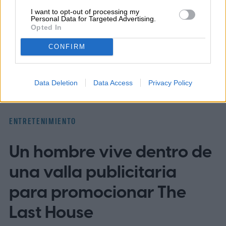
I want to opt-out of processing my
Personal Data for Targeted Advertising.
Opted In
Topics
CONFIRM
Cobertura de Netflix
Homepage
Servicios de streaming
Data Deletion
Data Access
Privacy Policy
ENTRETENIMIENTO
Un hombre vive dentro de
una valla publicitaria
para promocionar The
Last House