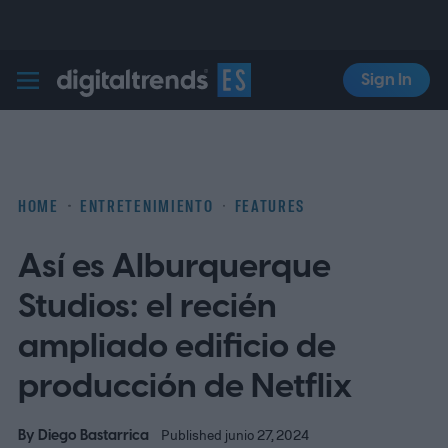
Sign In
Digital Trends Español
HOME
ENTRETENIMIENTO
FEATURES
Así es Alburquerque
Studios: el recién
ampliado edificio de
producción de Netflix
By
Diego Bastarrica
Published junio 27, 2024