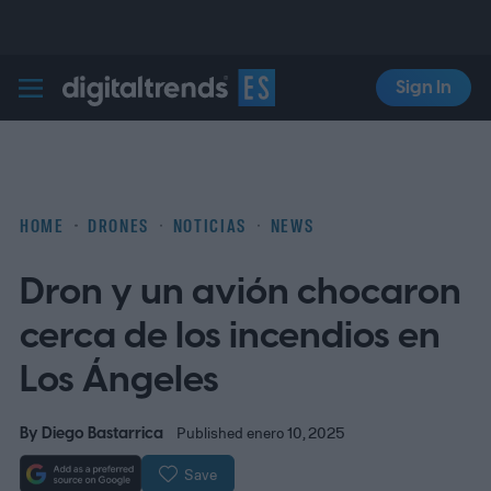
Sign In
Digital Trends Español
HOME
DRONES
NOTICIAS
NEWS
Dron y un avión chocaron
cerca de los incendios en
Los Ángeles
By
Diego Bastarrica
Published enero 10, 2025
Save