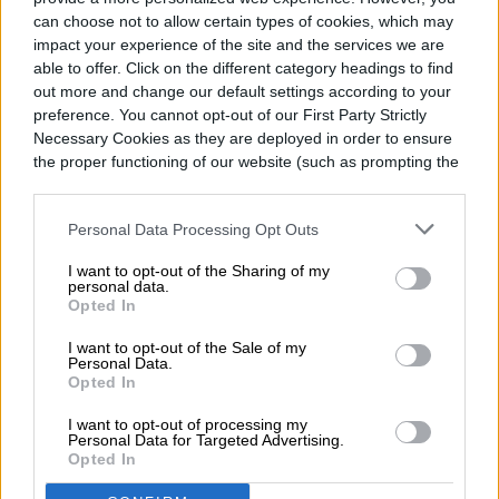
can choose not to allow certain types of cookies, which may
impact your experience of the site and the services we are
able to offer. Click on the different category headings to find
out more and change our default settings according to your
preference. You cannot opt-out of our First Party Strictly
Necessary Cookies as they are deployed in order to ensure
the proper functioning of our website (such as prompting the
cookie banner and remembering your settings, to log into
your account, to redirect you when you log out, etc.).
Varios incendios forestales importantes
Personal Data Processing Opt Outs
continúan ardiendo en el sur de California,
I want to opt-out of the Sharing of my
personal data.
y muchos de ellos aún no han sido
Opted In
contenidos, según los últimos informes del
I want to opt-out of the Sale of my
Personal Data.
jueves por la noche. Las autoridades han
Opted In
confirmado al menos siete muertes,
I want to opt-out of processing my
Personal Data for Targeted Advertising.
aunque la cifra podría aumentar una vez
Opted In
que los investigadores puedan ingresar