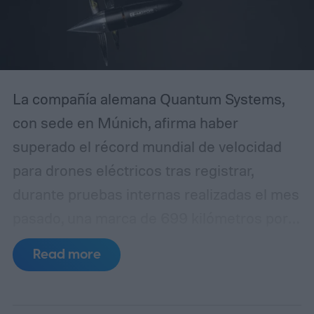
La compañía alemana Quantum Systems,
con sede en Múnich, afirma haber
superado el récord mundial de velocidad
para drones eléctricos tras registrar,
durante pruebas internas realizadas el mes
pasado, una marca de 699 kilómetros por
hora (434 millas por hora) en vuelo recto y
Read more
nivelado con su modelo Apex
Recordhunter. Esa cifra deja atrás con
claridad el registro oficial vigente de