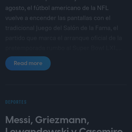
agosto, el fútbol americano de la NFL
vuelve a encender las pantallas con el
tradicional Juego del Salón de la Fama, el
partido que marca el arranque oficial de la
pretemporada rumbo al Super Bowl LXI.
Los protagonistas serán Carolina
Read more
Panthers y Arizona Cardinals, dos
franquicias con lazos directos con la clase
de nuevos inmortales que serán exaltados
este fin de semana en Canton, Ohio.
DEPORTES
Cuándo y a qué hora es el partido
Messi, Griezmann,
Lewandowski y Casemiro