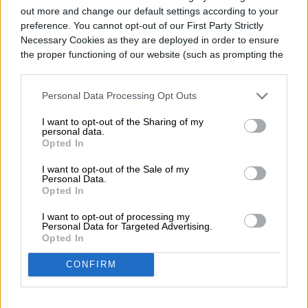
out more and change our default settings according to your
preference. You cannot opt-out of our First Party Strictly
Necessary Cookies as they are deployed in order to ensure
the proper functioning of our website (such as prompting the
De acuerdo con Forbes, el club de Ohio es
cookie banner and remembering your settings, to log into
una de las franquicias con menor valor de
your account, to redirect you when you log out, etc.).
Personal Data Processing Opt Outs
mercado (31 entre 32) y el precio del
I want to opt-out of the Sharing of my
equipo atigrado es de $2,275 millones de
personal data.
Opted In
dólares, muy lejos de los $6,500 millones
I want to opt-out of the Sale of my
de dólares que cuesta el equipo de los
Personal Data.
Opted In
Dallas Cowboys.
I want to opt-out of processing my
Personal Data for Targeted Advertising.
Opted In
El cuadro de Cincinnati ha arrastrado esta
etiqueta de equipo chico hasta el duelo
CONFIRM
decisivo, donde nuevamente está abajo en