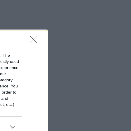
n. The
mostly used
experience.
your
category
rence. You
 order to
r and
t, etc.).