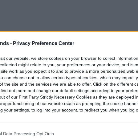
ends -
Privacy Preference Center
sit our website, we store cookies on your browser to collect informatio
collected might relate to you, your preferences or your device, and is 
 site work as you expect it to and to provide a more personalized web 
u can choose not to allow certain types of cookies, which may impact 
f the site and the services we are able to offer. Click on the different 
 find out more and change our default settings according to your prefe
ut of our First Party Strictly Necessary Cookies as they are deployed in
ocero de la cadena, que confirmó a The Verge
proper functioning of our website (such as prompting the cookie banne
your settings, to log into your account, to redirect you when you log ou
ate en torno a la calidad de la imagen en las
spectáculos deportivos de Estados Unidos.
l Data Processing Opt Outs